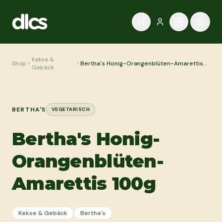
Zum Inhalt springen
Kekse &
Shop
Bertha's Honig-Orangenblüten-Amarettis
Gebäck
100g
BERTHA'S
VEGETARISCH
Bertha's Honig-
Orangenblüten-
Amarettis 100g
Kekse & Gebäck
Bertha's