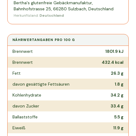
Bertha's glutenfreie Gebäckmanufaktur,
Bahnhofstrasse 25, 66280 Sulzbach, Deutschland
Herkunftsland:
Deutschland
NÄHRWERTANGABEN PRO
100 G
Nährwertangaben pro
100 g
Brennwert
1801.9
kJ
Brennwert
432.4
kcal
Fett
26.3
g
davon gesättigte Fettsäuren
1.8
g
Kohlenhydrate
34.2
g
davon Zucker
33.4
g
Ballaststoffe
5.5
g
Eiweiß
11.9
g