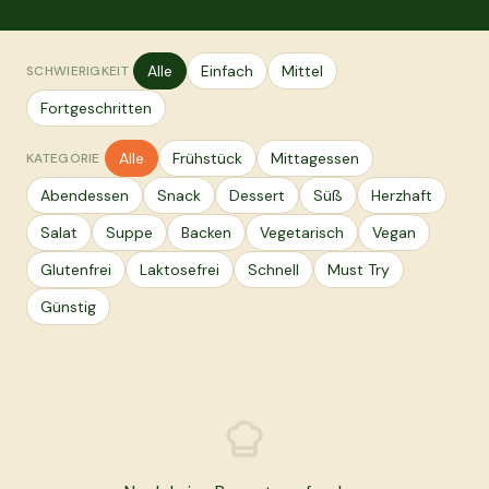
Alle
Einfach
Mittel
SCHWIERIGKEIT
Fortgeschritten
Alle
Frühstück
Mittagessen
KATEGORIE
Abendessen
Snack
Dessert
Süß
Herzhaft
Salat
Suppe
Backen
Vegetarisch
Vegan
Glutenfrei
Laktosefrei
Schnell
Must Try
Günstig