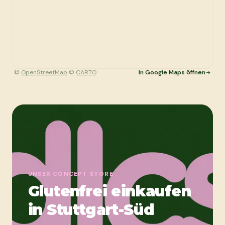
©
OpenStreetMap
©
CARTO
In Google Maps öffnen
UNSER CONCEPT STORE
Glutenfrei einkaufen
in Stuttgart-Süd