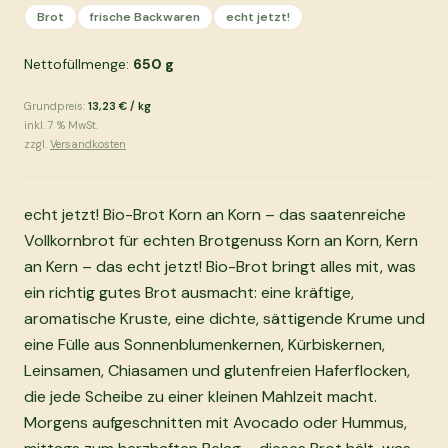
Brot
frische Backwaren
echt jetzt!
Nettofüllmenge:
650
g
Grundpreis:
13,23 €
/
kg
inkl.
7
% MwSt.
zzgl.
Versandkosten
echt jetzt! Bio-Brot Korn an Korn – das saatenreiche
Vollkornbrot für echten Brotgenuss Korn an Korn, Kern
an Kern – das echt jetzt! Bio-Brot bringt alles mit, was
ein richtig gutes Brot ausmacht: eine kräftige,
aromatische Kruste, eine dichte, sättigende Krume und
eine Fülle aus Sonnenblumenkernen, Kürbiskernen,
Leinsamen, Chiasamen und glutenfreien Haferflocken,
die jede Scheibe zu einer kleinen Mahlzeit macht.
Morgens aufgeschnitten mit Avocado oder Hummus,