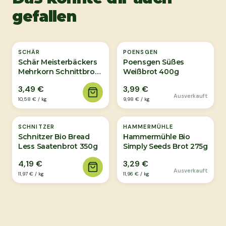
gefallen
Ausverkauft
SCHÄR
POENSGEN
Schär Meisterbäckers
Poensgen Süßes
Mehrkorn Schnittbrot
Weißbrot 400g
330g
3,49 €
3,99 €
Ausverkauft
10,58 €
/
kg
9,98 €
/
kg
Ausverkauft
SCHNITZER
HAMMERMÜHLE
Schnitzer Bio Bread
Hammermühle Bio
Less Saatenbrot 350g
Simply Seeds Brot 275g
4,19 €
3,29 €
Ausverkauft
11,97 €
/
kg
11,96 €
/
kg