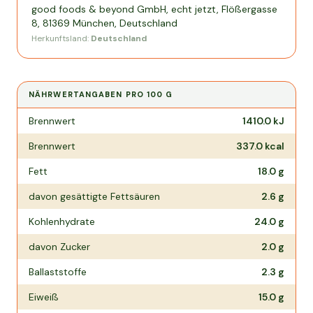
good foods & beyond GmbH, echt jetzt, Flößergasse
8, 81369 München, Deutschland
Herkunftsland:
Deutschland
NÄHRWERTANGABEN PRO
100 G
Nährwertangaben pro
100 g
Brennwert
1410.0
kJ
Brennwert
337.0
kcal
Fett
18.0
g
davon gesättigte Fettsäuren
2.6
g
Kohlenhydrate
24.0
g
davon Zucker
2.0
g
Ballaststoffe
2.3
g
Eiweiß
15.0
g