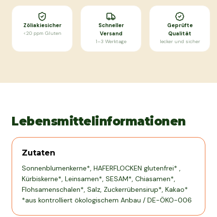
Zöliakiesicher
Schneller
Geprüfte
<20 ppm Gluten
Versand
Qualität
1–3 Werktage
lecker und sicher
Lebensmittelinformationen
Zutaten
Sonnenblumenkerne*, HAFERFLOCKEN glutenfrei* ,
Kürbiskerne*, Leinsamen*, SESAM*, Chiasamen*,
Flohsamenschalen*, Salz, Zuckerrübensirup*, Kakao*
*aus kontrolliert ökologischem Anbau / DE-ÖKO-006