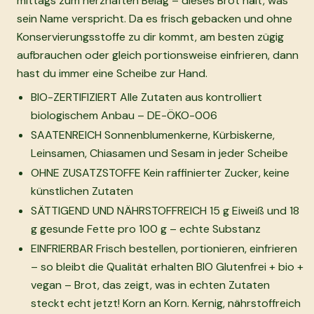
mittags zum herzhaften Belag – dieses Brot hält, was
sein Name verspricht. Da es frisch gebacken und ohne
Konservierungsstoffe zu dir kommt, am besten zügig
aufbrauchen oder gleich portionsweise einfrieren, dann
hast du immer eine Scheibe zur Hand.
BIO-ZERTIFIZIERT Alle Zutaten aus kontrolliert
biologischem Anbau – DE-ÖKO-006
SAATENREICH Sonnenblumenkerne, Kürbiskerne,
Leinsamen, Chiasamen und Sesam in jeder Scheibe
OHNE ZUSATZSTOFFE Kein raffinierter Zucker, keine
künstlichen Zutaten
SÄTTIGEND UND NÄHRSTOFFREICH 15 g Eiweiß und 18
g gesunde Fette pro 100 g – echte Substanz
EINFRIERBAR Frisch bestellen, portionieren, einfrieren
– so bleibt die Qualität erhalten BIO Glutenfrei + bio +
vegan – Brot, das zeigt, was in echten Zutaten
steckt echt jetzt! Korn an Korn. Kernig, nährstoffreich