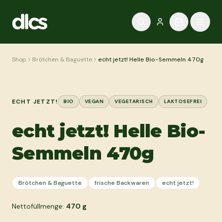
Zum Inhalt springen
Shop
Brötchen & Baguette
echt jetzt! Helle Bio-Semmeln 470g
ECHT JETZT!
BIO
VEGAN
VEGETARISCH
LAKTOSEFREI
echt jetzt! Helle Bio-
Semmeln 470g
Brötchen & Baguette
frische Backwaren
echt jetzt!
Nettofüllmenge:
470
g