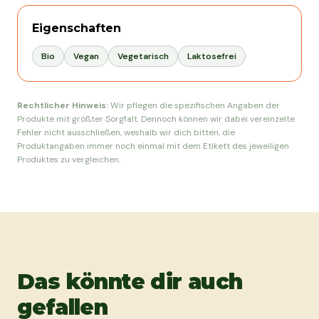
Eigenschaften
Bio
Vegan
Vegetarisch
Laktosefrei
Rechtlicher Hinweis:
Wir pflegen die spezifischen Angaben der
Produkte mit größter Sorgfalt. Dennoch können wir dabei vereinzelte
Fehler nicht ausschließen, weshalb wir dich bitten, die
Produktangaben immer noch einmal mit dem Etikett des jeweiligen
Produktes zu vergleichen.
Das könnte dir auch
gefallen