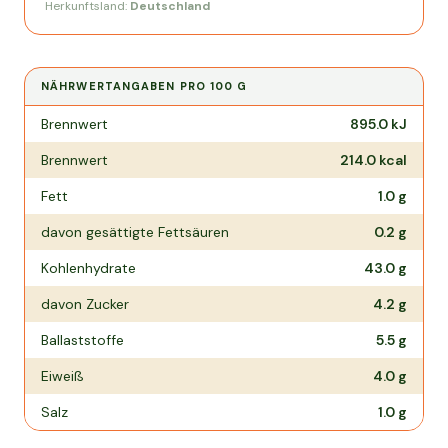
Herkunftsland:
Deutschland
NÄHRWERTANGABEN PRO
100 G
Nährwertangaben pro
100 g
Brennwert
895.0
kJ
Brennwert
214.0
kcal
Fett
1.0
g
davon gesättigte Fettsäuren
0.2
g
Kohlenhydrate
43.0
g
davon Zucker
4.2
g
Ballaststoffe
5.5
g
Eiweiß
4.0
g
Salz
1.0
g