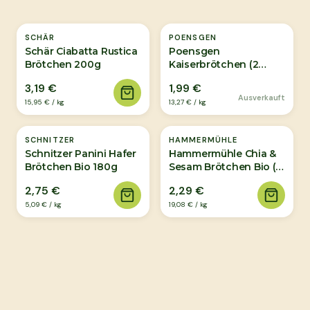
Ausverkauft
SCHÄR
POENSGEN
Schär Ciabatta Rustica
Poensgen
Brötchen 200g
Kaiserbrötchen (2
Stück) 150g
3,19 €
1,99 €
Ausverkauft
15,95 €
/
kg
13,27 €
/
kg
SCHNITZER
HAMMERMÜHLE
Schnitzer Panini Hafer
Hammermühle Chia &
Brötchen Bio 180g
Sesam Brötchen Bio (2
Stück) 120g
2,75 €
2,29 €
5,09 €
/
kg
19,08 €
/
kg