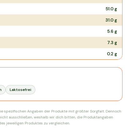
51.0
g
31.0
g
5.6
g
7.3
g
0.2
g
h
Laktosefrei
ie spezifischen Angaben der Produkte mit größter Sorgfalt. Dennoch
nicht ausschließen, weshalb wir dich bitten, die Produktangaben
es jeweiligen Produktes zu vergleichen.