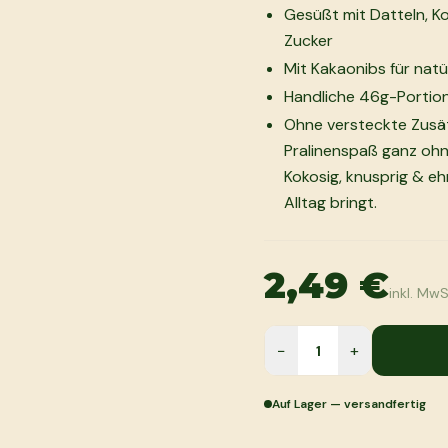
Gesüßt mit Datteln, Ko
Zucker
Mit Kakaonibs für nat
Handliche 46g-Portion
Ohne versteckte Zusät
Pralinenspaß ganz ohne
Kokosig, knusprig & ehr
Alltag bringt.
2,49 €
inkl. MwS
−
+
Auf Lager — versandfertig