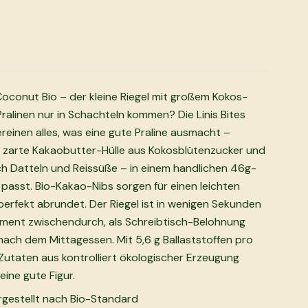
e Coconut Bio – der kleine Riegel mit großem Kokos-
alinen nur in Schachteln kommen? Die Linis Bites
reinen alles, was eine gute Praline ausmacht –
e zarte Kakaobutter-Hülle aus Kokosblütenzucker und
ch Datteln und Reissüße – in einem handlichen 46g-
e passt. Bio-Kakao-Nibs sorgen für einen leichten
erfekt abrundet. Der Riegel ist in wenigen Sekunden
Moment zwischendurch, als Schreibtisch-Belohnung
nach dem Mittagessen. Mit 5,6 g Ballaststoffen pro
utaten aus kontrolliert ökologischer Erzeugung
ine gute Figur.
gestellt nach Bio-Standard