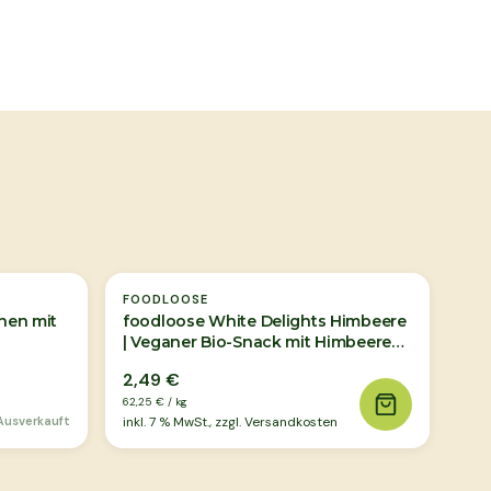
Ausverkauft
FOODLOOSE
inen mit
foodloose White Delights Himbeere
| Veganer Bio-Snack mit Himbeeren
40g
2,49 €
62,25 €
/
kg
Ausverkauft
inkl.
7
% MwSt., zzgl. Versandkosten