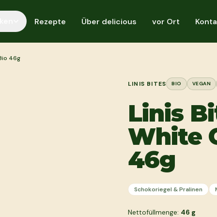
ken
Rezepte
Über delicious
vor Ort
Konta
 Bio 46g
LINIS BITES
BIO
VEGAN
Linis Bi
White 
46g
Schokoriegel & Pralinen
Nettofüllmenge:
46
g