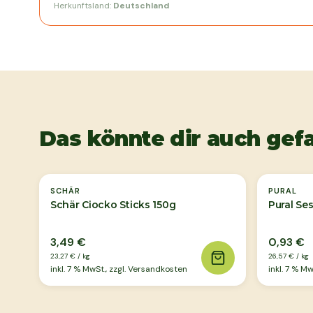
Herkunftsland:
Deutschland
Das könnte dir auch gefa
SCHÄR
PURAL
Schär Ciocko Sticks 150g
Pural Se
3,49 €
0,93 €
23,27 €
/
kg
26,57 €
/
kg
inkl.
7
% MwSt., zzgl. Versandkosten
inkl.
7
% MwS