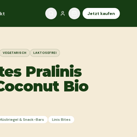
kt
Jetzt kaufen
VEGETARISCH
LAKTOSEFREI
tes Pralinis
Coconut Bio
Müsliriegel & Snack-Bars
Linis Bites