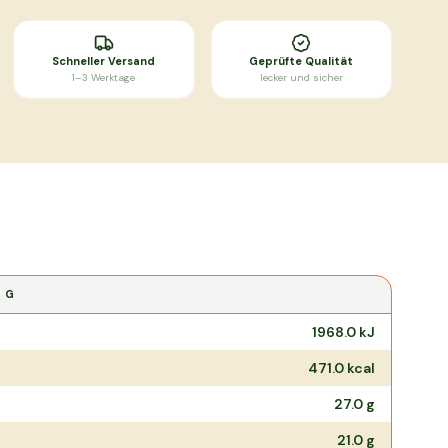
Schneller Versand
Geprüfte Qualität
1–3 Werktage
lecker und sicher
0 G
1968.0
kJ
471.0
kcal
27.0
g
21.0
g