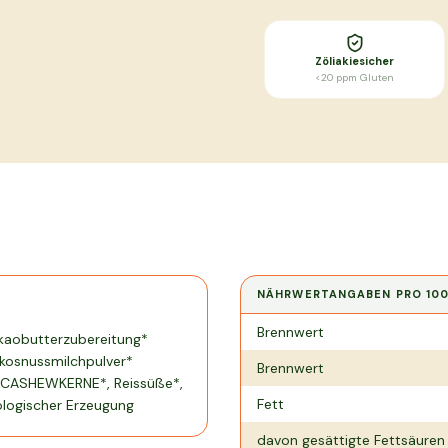
Zöliakiesicher
<20 ppm Gluten
NÄHRWERTANGABEN PRO
10
Nährwertangaben pro
100 g
Brennwert
akaobutterzubereitung*
kosnussmilchpulver*
Brennwert
, CASHEWKERNE*, Reissüße*,
Fett
kologischer Erzeugung
davon gesättigte Fettsäuren