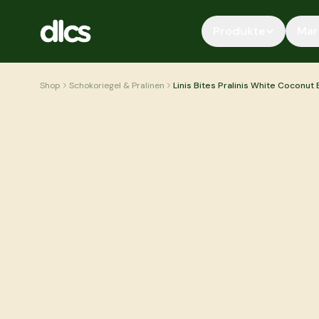
Zum Inhalt springen
Produkte
Mar
Shop
Schokoriegel & Pralinen
Linis Bites Pralinis White Coconut