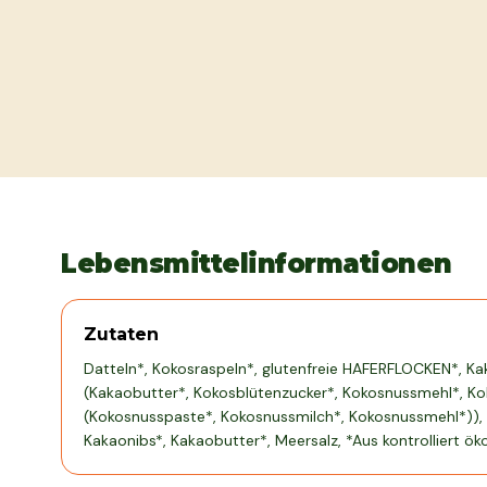
Lebensmittelinformationen
Zutaten
Datteln*, Kokosraspeln*, glutenfreie HAFERFLOCKEN*, K
(Kakaobutter*, Kokosblütenzucker*, Kokosnussmehl*, Ko
(Kokosnusspaste*, Kokosnussmilch*, Kokosnussmehl*))
Kakaonibs*, Kakaobutter*, Meersalz, *Aus kontrolliert ö