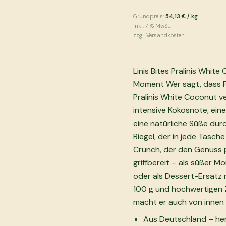
Grundpreis:
54,13 €
/
kg
inkl.
7
% MwSt.
zzgl.
Versandkosten
Linis Bites Pralinis Whit
Moment Wer sagt, dass Pr
Pralinis White Coconut ve
intensive Kokosnote, ein
eine natürliche Süße dur
Riegel, der in jede Tasch
Crunch, der den Genuss p
griffbereit – als süßer 
oder als Dessert-Ersatz 
100 g und hochwertigen Z
macht er auch von innen e
Aus Deutschland – her