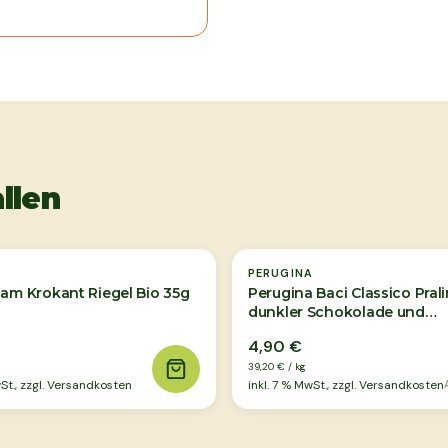
llen
PERUGINA
sam Krokant Riegel Bio 35g
Perugina Baci Classico Pral
dunkler Schokolade und
Haselnussfüllung 125g
4,90 €
39,20 €
/
kg
t., zzgl. Versandkosten
inkl.
7
% MwSt., zzgl. Versandkosten