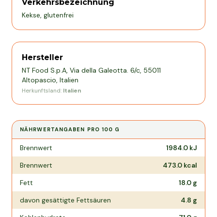
Verkehrsbezeichnung
Kekse, glutenfrei
Hersteller
NT Food S.p.A, Via della Galeotta. 6/c, 55011
Altopascio, Italien
Herkunftsland:
Italien
NÄHRWERTANGABEN PRO
100 G
Nährwertangaben pro
100 g
Brennwert
1984.0
kJ
Brennwert
473.0
kcal
Fett
18.0
g
davon gesättigte Fettsäuren
4.8
g