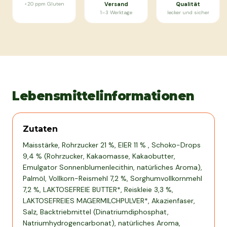
<20 ppm Gluten
Versand
Qualität
1–3 Werktage
lecker und sicher
Lebensmittelinformationen
Zutaten
Maisstärke, Rohrzucker 21 %, EIER 11 % , Schoko-Drops
9,4 % (Rohrzucker, Kakaomasse, Kakaobutter,
Emulgator Sonnenblumenlecithin, natürliches Aroma),
Palmöl, Vollkorn-Reismehl 7,2 %, Sorghumvollkornmehl
7,2 %, LAKTOSEFREIE BUTTER*, Reiskleie 3,3 %,
LAKTOSEFREIES MAGERMILCHPULVER*, Akazienfaser,
Salz, Backtriebmittel (Dinatriumdiphosphat,
Natriumhydrogencarbonat), natürliches Aroma,