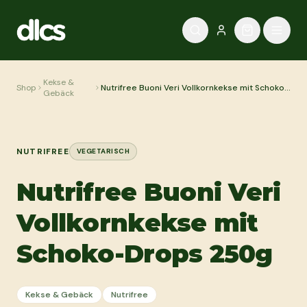
Zum Inhalt springen
Kekse &
Shop
Nutrifree Buoni Veri Vollkornkekse mit Schoko-
Gebäck
Drops 250g
NUTRIFREE
VEGETARISCH
Nutrifree Buoni Veri
Vollkornkekse mit
Schoko-Drops 250g
Kekse & Gebäck
Nutrifree