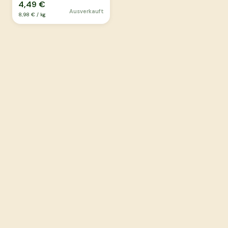
4,49 €
Ausverkauft
8,98 €
/
kg