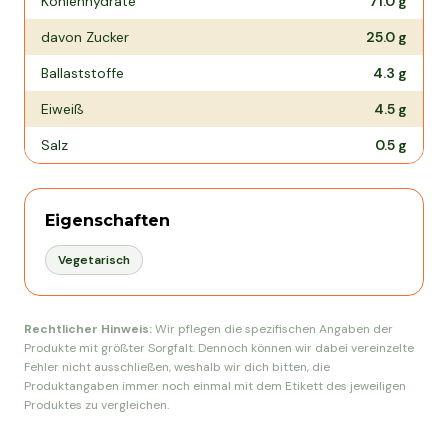
Kohlenhydrate
71.0
g
davon Zucker
25.0
g
Ballaststoffe
4.3
g
Eiweiß
4.5
g
Salz
0.5
g
Eigenschaften
Vegetarisch
Rechtlicher Hinweis:
Wir pflegen die spezifischen Angaben der
Produkte mit größter Sorgfalt. Dennoch können wir dabei vereinzelte
Fehler nicht ausschließen, weshalb wir dich bitten, die
Produktangaben immer noch einmal mit dem Etikett des jeweiligen
Produktes zu vergleichen.