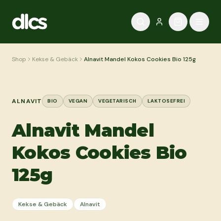
Zum Inhalt springen
Shop
Kekse & Gebäck
Alnavit Mandel Kokos Cookies Bio 125g
ALNAVIT
BIO
VEGAN
VEGETARISCH
LAKTOSEFREI
Alnavit Mandel
Kokos Cookies Bio
125g
Kekse & Gebäck
Alnavit