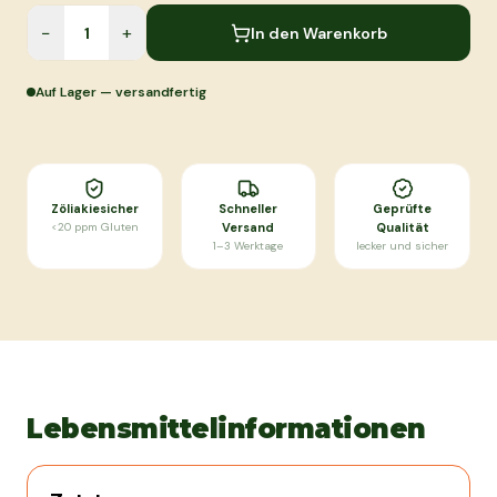
−
+
In den Warenkorb
Auf Lager — versandfertig
Zöliakiesicher
Schneller
Geprüfte
<20 ppm Gluten
Versand
Qualität
1–3 Werktage
lecker und sicher
Lebensmittelinformationen