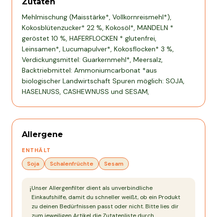
Zutaten
Mehlmischung (Maisstärke*, Vollkornreismehl*),
Kokosblütenzucker* 22 %, Kokosöl*, MANDELN *
geröstet 10 %, HAFERFLOCKEN * glutenfrei,
Leinsamen*, Lucumapulver*, Kokosflocken* 3 %,
Verdickungsmittel: Guarkernmehl*, Meersalz,
Backtriebmittel: Ammoniumcarbonat *aus
biologischer Landwirtschaft Spuren möglich: SOJA,
HASELNUSS, CASHEWNUSS und SESAM,
Allergene
ENTHÄLT
Soja
Schalenfrüchte
Sesam
Unser Allergenfilter dient als unverbindliche
ℹ️
Einkaufshilfe, damit du schneller weißt, ob ein Produkt
zu deinen Bedürfnissen passt oder nicht. Bitte lies dir
zum jeweiligen Artikel die Zutatenliste durch.