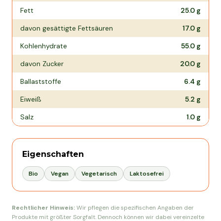
Fett
25.0
g
davon gesättigte Fettsäuren
17.0
g
Kohlenhydrate
55.0
g
davon Zucker
20.0
g
Ballaststoffe
6.4
g
Eiweiß
5.2
g
Salz
1.0
g
Eigenschaften
Bio
Vegan
Vegetarisch
Laktosefrei
Rechtlicher Hinweis:
Wir pflegen die spezifischen Angaben der
Produkte mit größter Sorgfalt. Dennoch können wir dabei vereinzelte