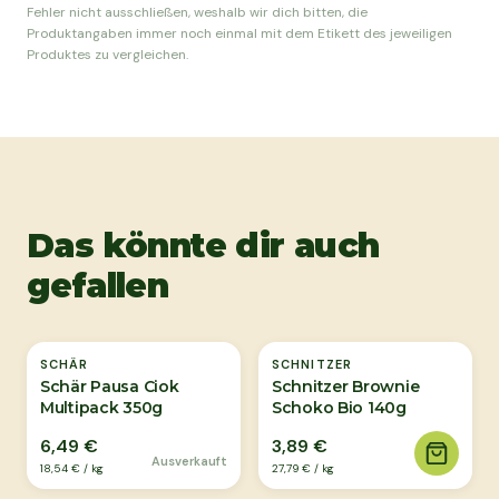
Fehler nicht ausschließen, weshalb wir dich bitten, die
Produktangaben immer noch einmal mit dem Etikett des jeweiligen
Produktes zu vergleichen.
Das könnte dir auch
gefallen
Ausverkauft
SCHÄR
SCHNITZER
Schär Pausa Ciok
Schnitzer Brownie
Multipack 350g
Schoko Bio 140g
6,49 €
3,89 €
Ausverkauft
18,54 €
/
kg
27,79 €
/
kg
Ausverkauft