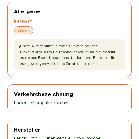
Allergene
ENTHÄLT
Sesam
Unser Allergenfilter dient als unverbindliche
ℹ️
Einkaufshilfe, damit du schneller weißt, ob ein Produkt
zu deinen Bedürfnissen passt oder nicht. Bitte lies dir
zum jeweiligen Artikel die Zutatenliste durch.
Verkehrsbezeichnung
Backmischung für Brötchen
Hersteller
Bauck GmbH, Duhenweitz 4, 29571 Rosche,