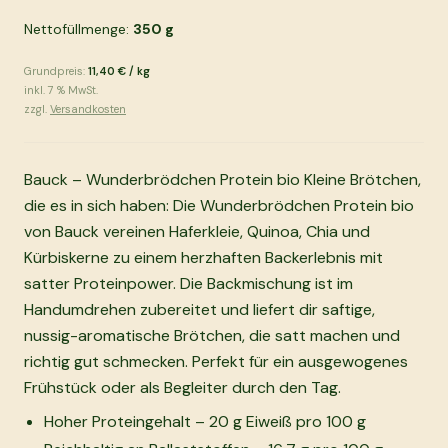
Nettofüllmenge:
350
g
Grundpreis:
11,40 €
/
kg
inkl.
7
% MwSt.
zzgl.
Versandkosten
Bauck – Wunderbrödchen Protein bio Kleine Brötchen,
die es in sich haben: Die Wunderbrödchen Protein bio
von Bauck vereinen Haferkleie, Quinoa, Chia und
Kürbiskerne zu einem herzhaften Backerlebnis mit
satter Proteinpower. Die Backmischung ist im
Handumdrehen zubereitet und liefert dir saftige,
nussig-aromatische Brötchen, die satt machen und
richtig gut schmecken. Perfekt für ein ausgewogenes
Frühstück oder als Begleiter durch den Tag.
Hoher Proteingehalt – 20 g Eiweiß pro 100 g