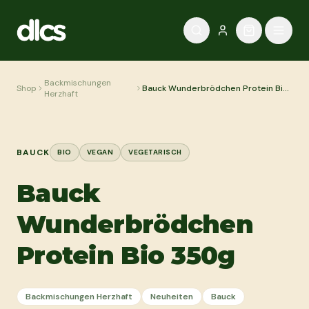
Zum Inhalt springen
Backmischungen
Shop
Bauck Wunderbrödchen Protein Bio
Herzhaft
350g
BAUCK
BIO
VEGAN
VEGETARISCH
Bauck
Wunderbrödchen
Protein Bio 350g
Backmischungen Herzhaft
Neuheiten
Bauck