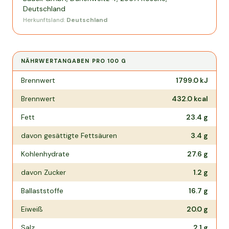
Deutschland
Herkunftsland:
Deutschland
NÄHRWERTANGABEN PRO
100 G
Nährwertangaben pro
100 g
Brennwert
1799.0
kJ
Brennwert
432.0
kcal
Fett
23.4
g
davon gesättigte Fettsäuren
3.4
g
Kohlenhydrate
27.6
g
davon Zucker
1.2
g
Ballaststoffe
16.7
g
Eiweiß
20.0
g
Salz
2.1
g