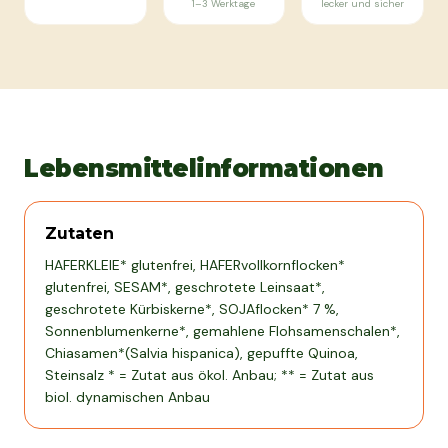
1–3 Werktage
lecker und sicher
Lebensmittelinformationen
Zutaten
HAFERKLEIE* glutenfrei, HAFERvollkornflocken*
glutenfrei, SESAM*, geschrotete Leinsaat*,
geschrotete Kürbiskerne*, SOJAflocken* 7 %,
Sonnenblumenkerne*, gemahlene Flohsamenschalen*,
Chiasamen*(Salvia hispanica), gepuffte Quinoa,
Steinsalz * = Zutat aus ökol. Anbau; ** = Zutat aus
biol. dynamischen Anbau