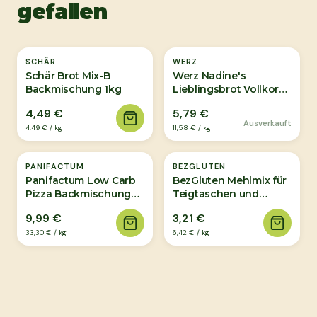
gefallen
Ausverkauft
SCHÄR
WERZ
Schär Brot Mix-B
Werz Nadine's
Backmischung 1kg
Lieblingsbrot Vollkorn-
Backmischung Bio
4,49 €
5,79 €
500g
Ausverkauft
4,49 €
/
kg
11,58 €
/
kg
PANIFACTUM
BEZGLUTEN
Panifactum Low Carb
BezGluten Mehlmix für
Pizza Backmischung
Teigtaschen und
300g
Pfannkuchen 500g
9,99 €
3,21 €
33,30 €
/
kg
6,42 €
/
kg