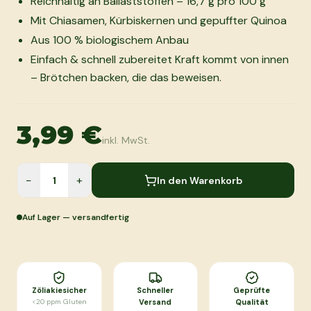
Reichhaltig an Ballaststoffen – 16,7 g pro 100 g
Mit Chiasamen, Kürbiskernen und gepuffter Quinoa
Aus 100 % biologischem Anbau
Einfach & schnell zubereitet Kraft kommt von innen
– Brötchen backen, die das beweisen.
3,99 €
inkl. MwSt.
−
+
In den Warenkorb
Auf Lager — versandfertig
Zöliakiesicher
Schneller
Geprüfte
<20 ppm Gluten
Versand
Qualität