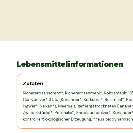
Lebensmittelinformationen
Zutaten
Kichererbsenschrot*, Kichererbsenmehl*, Kokosmehl* 13
Currypulver* 3,5% (Koriander*, Kurkuma*, Reismehl*, Bo
Ingwer*, Nelken*), Meersalz, gefriergetrocknetes Banan
Zwiebelstücke*, Petersilie*, Knoblauchpulver*, Koriander*
kontrolliert ökologischer Erzeugung, **aus biodynamisc