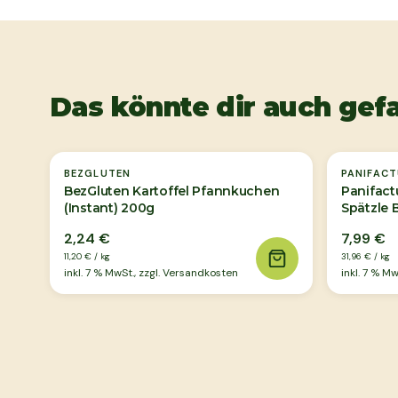
Das könnte dir auch gefa
BEZGLUTEN
PANIFAC
BezGluten Kartoffel Pfannkuchen
Panifact
(Instant) 200g
Spätzle 
2,24 €
7,99 €
11,20 €
/
kg
31,96 €
/
kg
inkl.
7
% MwSt., zzgl. Versandkosten
inkl.
7
% MwS