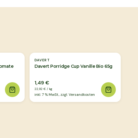
DAVERT
Tomate
Davert Porridge Cup Vanille Bio 65g
1,49 €
22,92 €
/
kg
inkl.
7
% MwSt., zzgl. Versandkosten