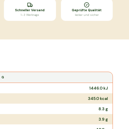
Schneller Versand
Geprüfte Qualität
1–3 Werktage
lecker und sicher
0 G
1446.0
kJ
345.0
kcal
8.3
g
3.9
g