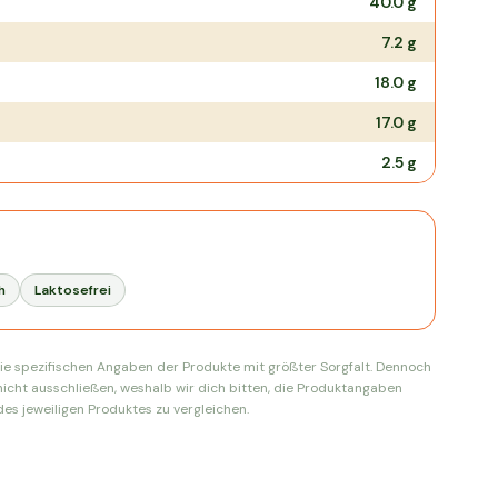
40.0
g
7.2
g
18.0
g
17.0
g
2.5
g
h
Laktosefrei
ie spezifischen Angaben der Produkte mit größter Sorgfalt. Dennoch
nicht ausschließen, weshalb wir dich bitten, die Produktangaben
es jeweiligen Produktes zu vergleichen.