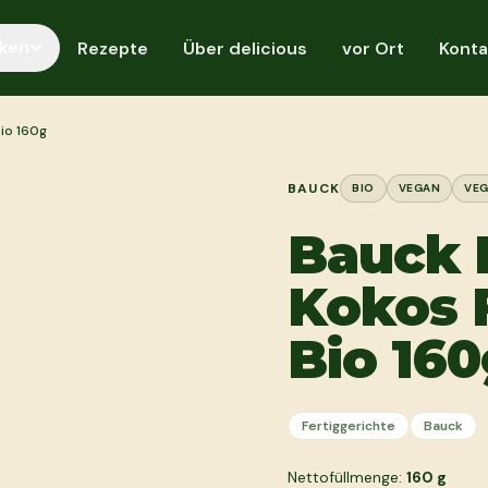
ken
Rezepte
Über delicious
vor Ort
Konta
io 160g
BAUCK
BIO
VEGAN
VEG
Bauck F
Kokos 
Bio 16
Fertiggerichte
Bauck
Nettofüllmenge:
160
g