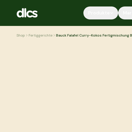
Zum Inhalt springen
Produkte
Mar
Shop
Fertiggerichte
Bauck Falafel Curry-Kokos Fertigmischung B