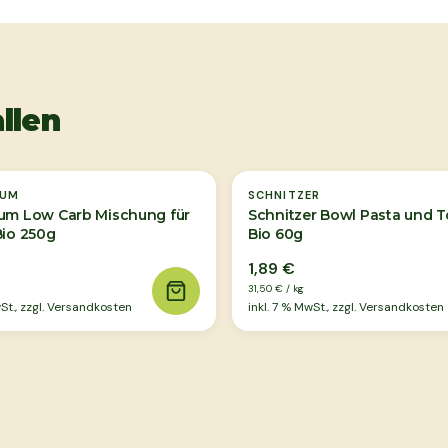
llen
TUM
SCHNITZER
um Low Carb Mischung für
Schnitzer Bowl Pasta und 
Bio 250g
Bio 60g
1,89 €
31,50 €
/
kg
t., zzgl. Versandkosten
inkl.
7
% MwSt., zzgl. Versandkosten