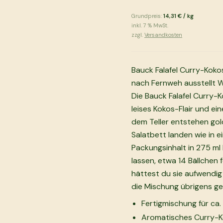
Grundpreis:
14,31 €
/
kg
inkl.
7
% MwSt.
zzgl.
Versandkosten
Bauck Falafel Curry-Kokos
nach Fernweh ausstellt W
Die Bauck Falafel Curry-
leises Kokos-Flair und e
dem Teller entstehen gold
Salatbett landen wie in 
Packungsinhalt in 275 ml
lassen, etwa 14 Bällchen fo
hättest du sie aufwendig
die Mischung übrigens ge
Fertigmischung für ca.
Aromatisches Curry-Ko