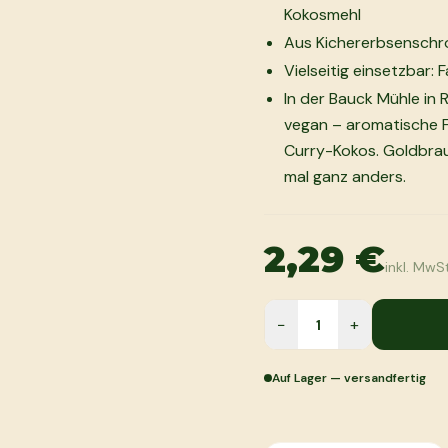
Kokosmehl
Aus Kichererbsenschro
Vielseitig einsetzbar: F
In der Bauck Mühle in 
vegan – aromatische F
Curry-Kokos. Goldbrau
mal ganz anders.
2,29 €
inkl. MwSt
−
+
Auf Lager — versandfertig