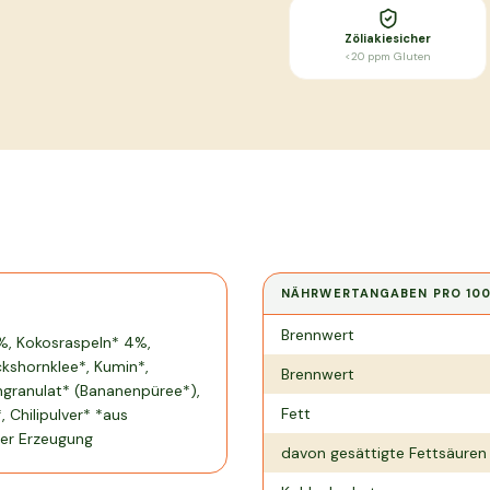
Zöliakiesicher
<20 ppm Gluten
NÄHRWERTANGABEN PRO
10
Nährwertangaben pro
100 g
Brennwert
%, Kokosraspeln* 4%,
ckshornklee*, Kumin*,
Brennwert
engranulat* (Bananenpüree*),
Fett
, Chilipulver* *aus
her Erzeugung
davon gesättigte Fettsäuren