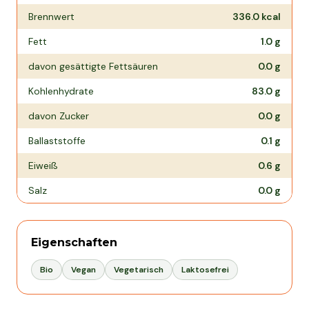
Brennwert
336.0
kcal
Fett
1.0
g
davon gesättigte Fettsäuren
0.0
g
Kohlenhydrate
83.0
g
davon Zucker
0.0
g
Ballaststoffe
0.1
g
Eiweiß
0.6
g
Salz
0.0
g
Eigenschaften
Bio
Vegan
Vegetarisch
Laktosefrei