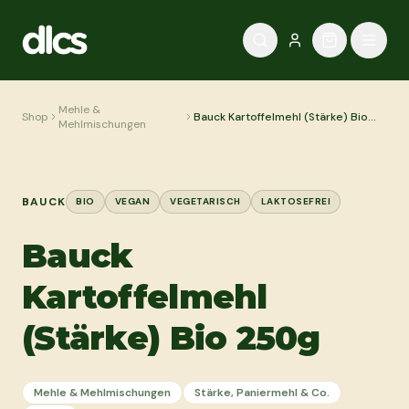
Zum Inhalt springen
Mehle &
Shop
Bauck Kartoffelmehl (Stärke) Bio
Mehlmischungen
250g
BAUCK
BIO
VEGAN
VEGETARISCH
LAKTOSEFREI
Bauck
Kartoffelmehl
(Stärke) Bio 250g
Mehle & Mehlmischungen
Stärke, Paniermehl & Co.