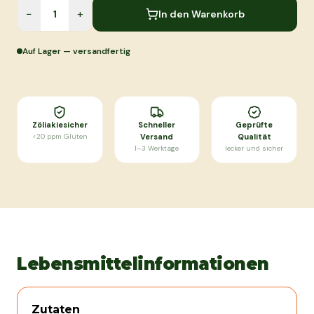
−
+
In den Warenkorb
Auf Lager — versandfertig
Zöliakiesicher
Schneller
Geprüfte
<20 ppm Gluten
Versand
Qualität
1–3 Werktage
lecker und sicher
Lebensmittelinformationen
Zutaten