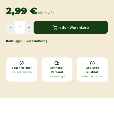
2,99 €
inkl. MwSt.
−
+
In den Warenkorb
Auf Lager — versandfertig
Zöliakiesicher
Schneller
Geprüfte
<20 ppm Gluten
Versand
Qualität
1–3 Werktage
lecker und sicher