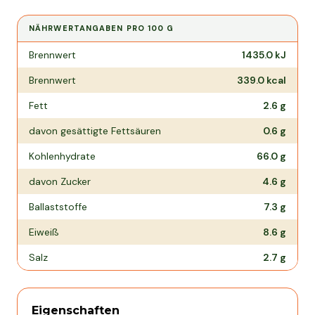
NÄHRWERTANGABEN PRO
100 G
Nährwertangaben pro
100 g
Brennwert
1435.0
kJ
Brennwert
339.0
kcal
Fett
2.6
g
davon gesättigte Fettsäuren
0.6
g
Kohlenhydrate
66.0
g
davon Zucker
4.6
g
Ballaststoffe
7.3
g
Eiweiß
8.6
g
Salz
2.7
g
Eigenschaften