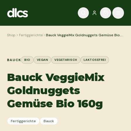
Zum Inhalt springen
Shop
Fertiggerichte
Bauck VeggieMix Goldnuggets Gemüse Bio
160g
BAUCK
BIO
VEGAN
VEGETARISCH
LAKTOSEFREI
Bauck VeggieMix
Goldnuggets
Gemüse Bio 160g
Fertiggerichte
Bauck