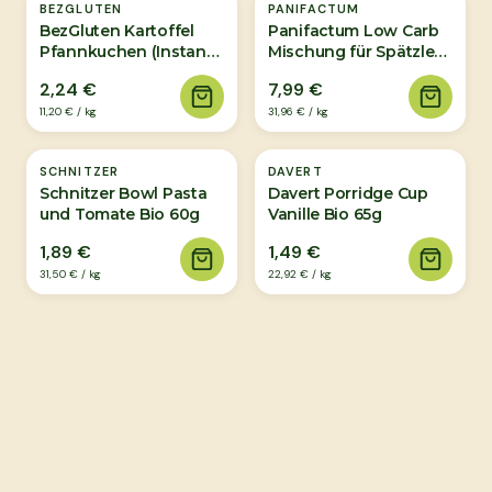
BEZGLUTEN
PANIFACTUM
BezGluten Kartoffel
Panifactum Low Carb
Pfannkuchen (Instant)
Mischung für Spätzle
200g
Bio 250g
2,24 €
7,99 €
11,20 €
/
kg
31,96 €
/
kg
SCHNITZER
DAVERT
Schnitzer Bowl Pasta
Davert Porridge Cup
und Tomate Bio 60g
Vanille Bio 65g
1,89 €
1,49 €
31,50 €
/
kg
22,92 €
/
kg