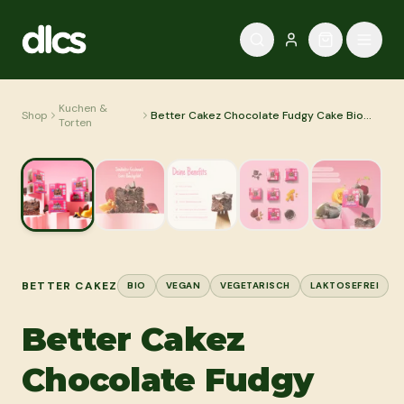
Zum Inhalt springen
Kuchen &
Shop
Better Cakez Chocolate Fudgy Cake Bio
Torten
105g
BETTER CAKEZ
BIO
VEGAN
VEGETARISCH
LAKTOSEFREI
Better Cakez
Chocolate Fudgy