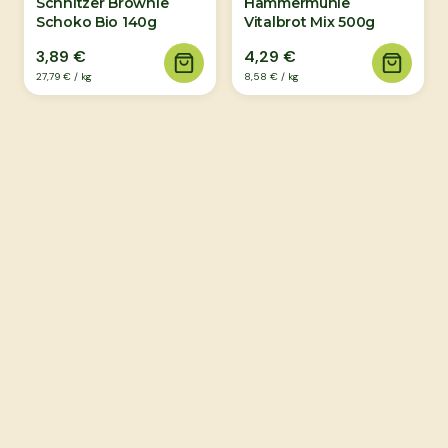
Schnitzer Brownie
Hammermühle
Schoko Bio 140g
Vitalbrot Mix 500g
3,89 €
4,29 €
27,79 €
/
kg
8,58 €
/
kg