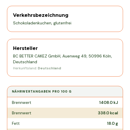
Verkehrsbezeichnung
Schokoladenkuchen, glutenfrei
Hersteller
BC BETTER CAKEZ GmbH, Auenweg 49, 50996 Köln,
Deutschland
Herkunftsland:
Deutschland
NÄHRWERTANGABEN PRO
100 G
Nährwertangaben pro
100 g
Brennwert
1408.0
kJ
Brennwert
338.0
kcal
Fett
18.0
g