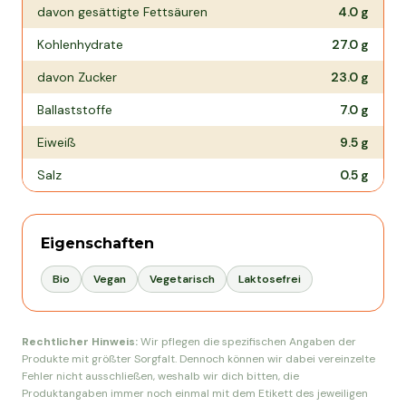
davon gesättigte Fettsäuren
4.0
g
Kohlenhydrate
27.0
g
davon Zucker
23.0
g
Ballaststoffe
7.0
g
Eiweiß
9.5
g
Salz
0.5
g
Eigenschaften
Bio
Vegan
Vegetarisch
Laktosefrei
Rechtlicher Hinweis:
Wir pflegen die spezifischen Angaben der
Produkte mit größter Sorgfalt. Dennoch können wir dabei vereinzelte
Fehler nicht ausschließen, weshalb wir dich bitten, die
Produktangaben immer noch einmal mit dem Etikett des jeweiligen