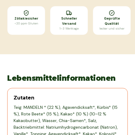
Zöliakiesicher
Schneller
Geprüfte
<20 ppm Gluten
Versand
Qualität
1–3 Werktage
lecker und sicher
Lebensmittelinformationen
Zutaten
Teig: MANDELN * (22 %), Agavendicksaft*, Kürbis* (15
%), Rote Beete* (15 %), Kakao* (10 %) (10–12 %
Kakaobutter), Wasser, Chia-Samen*, Salz,
Backtriebmittel: Natriumhydrogencarbonat (Natron),
Vanille*, Topping: Agavendicksaft*, Kakao*, Kokosöl*,