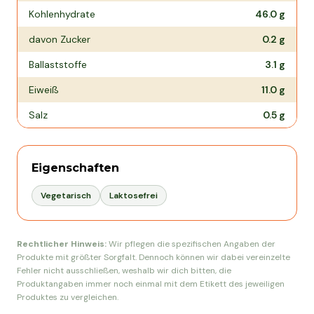
Kohlenhydrate
46.0
g
davon Zucker
0.2
g
Ballaststoffe
3.1
g
Eiweiß
11.0
g
Salz
0.5
g
Eigenschaften
Vegetarisch
Laktosefrei
Rechtlicher Hinweis:
Wir pflegen die spezifischen Angaben der
Produkte mit größter Sorgfalt. Dennoch können wir dabei vereinzelte
Fehler nicht ausschließen, weshalb wir dich bitten, die
Produktangaben immer noch einmal mit dem Etikett des jeweiligen
Produktes zu vergleichen.