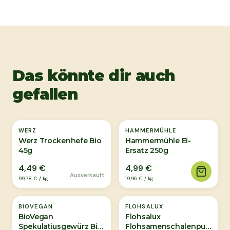
Das könnte dir auch
gefallen
Ausverkauft
WERZ
HAMMERMÜHLE
Werz Trockenhefe Bio
Hammermühle Ei-
45g
Ersatz 250g
4,49 €
4,99 €
Ausverkauft
99,78 €
/
kg
19,96 €
/
kg
Ausverkauft
BIOVEGAN
FLOHSALUX
BioVegan
Flohsalux
Spekulatiusgewürz Bio
Flohsamenschalenpulver