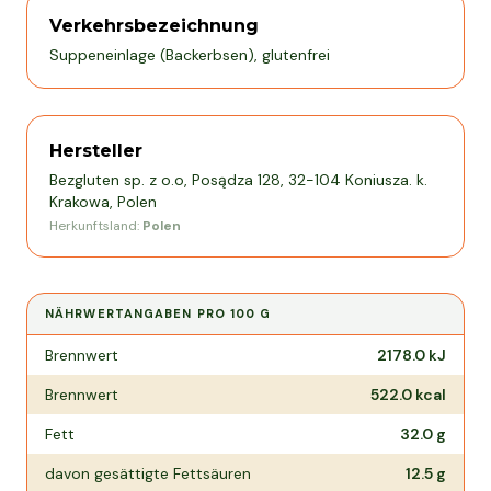
Verkehrsbezeichnung
Suppeneinlage (Backerbsen), glutenfrei
Hersteller
Bezgluten sp. z o.o, Posądza 128, 32-104 Koniusza. k.
Krakowa, Polen
Herkunftsland:
Polen
NÄHRWERTANGABEN PRO
100 G
Nährwertangaben pro
100 g
Brennwert
2178.0
kJ
Brennwert
522.0
kcal
Fett
32.0
g
davon gesättigte Fettsäuren
12.5
g