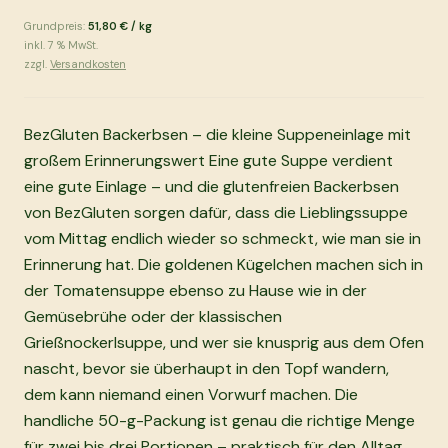
Grundpreis:
51,80 €
/
kg
inkl.
7
% MwSt.
zzgl.
Versandkosten
BezGluten Backerbsen – die kleine Suppeneinlage mit
großem Erinnerungswert Eine gute Suppe verdient
eine gute Einlage – und die glutenfreien Backerbsen
von BezGluten sorgen dafür, dass die Lieblingssuppe
vom Mittag endlich wieder so schmeckt, wie man sie in
Erinnerung hat. Die goldenen Kügelchen machen sich in
der Tomatensuppe ebenso zu Hause wie in der
Gemüsebrühe oder der klassischen
Grießnockerlsuppe, und wer sie knusprig aus dem Ofen
nascht, bevor sie überhaupt in den Topf wandern,
dem kann niemand einen Vorwurf machen. Die
handliche 50-g-Packung ist genau die richtige Menge
für zwei bis drei Portionen – praktisch für den Alltag,