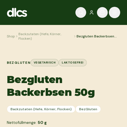
Zum Inhalt springen
Backzutaten (Hefe, Körner,
Shop
Bezgluten Backerbsen
Flocken)
50g
BEZGLUTEN
VEGETARISCH
LAKTOSEFREI
Bezgluten
Backerbsen 50g
Backzutaten (Hefe, Körner, Flocken)
BezGluten
Nettofüllmenge:
50
g