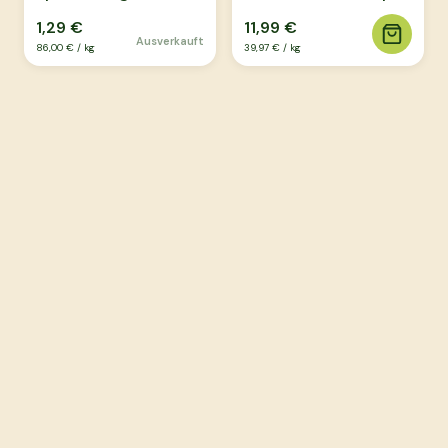
15g
300g
1,29 €
11,99 €
Ausverkauft
86,00 €
/
kg
39,97 €
/
kg