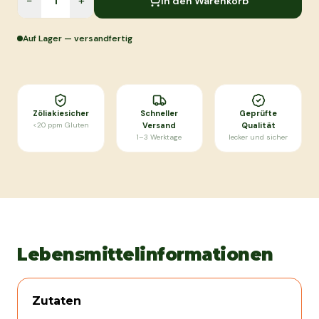
−
+
In den Warenkorb
Auf Lager — versandfertig
Zöliakiesicher
Schneller
Geprüfte
<20 ppm Gluten
Versand
Qualität
1–3 Werktage
lecker und sicher
Lebensmittelinformationen
Zutaten