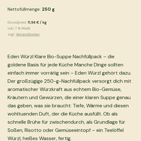
Nettofüllmenge:
250
g
Grundpreis:
11,96 €
/
kg
inkl.
7
% MwSt.
zzgl.
Versandkosten
Eden Würzl Klare Bio-Suppe Nachfüllpack – die
goldene Basis für jede Küche Manche Dinge sollten
einfach immer vorrätig sein – Eden Würzl gehört dazu.
Der großzügige 250-g-Nachfüllpack versorgt dich mit
aromatischer Würzkraft aus echtem Bio-Gemüse,
Kräutern und Gewürzen, die einer klaren Suppe genau
das geben, was sie braucht: Tiefe, Wärme und diesen
wohltuenden Duft, der die Küche ausfüllt. Ob als
schnelle Brühe für zwischendurch, als Grundlage für
Soßen, Risotto oder Gemüseeintopf – ein Teelöffel
Würzl, heißes Wasser, fertig.