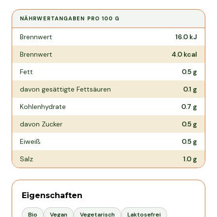
NÄHRWERTANGABEN PRO
100 G
Nährwertangaben pro
100 g
Brennwert
16.0
kJ
Brennwert
4.0
kcal
Fett
0.5
g
davon gesättigte Fettsäuren
0.1
g
Kohlenhydrate
0.7
g
davon Zucker
0.5
g
Eiweiß
0.5
g
Salz
1.0
g
Eigenschaften
Bio
Vegan
Vegetarisch
Laktosefrei