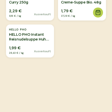
Curry 250g
Creme-Suppe Bio. 48g
2,29 €
1,79 €
Ausverkauft
9,16 €
/
kg
37,29 €
/
kg
Ausverkauft
HELLO PHO
HELLO PHO Instant
Reisnudelsuppe Huhn
70g
1,99 €
Ausverkauft
28,43 €
/
kg