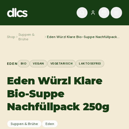
Zum Inhalt springen
Suppen &
Shop
Eden Würzl Klare Bio-Suppe Nachfüllpack
Brühe
250g
EDEN
BIO
VEGAN
VEGETARISCH
LAKTOSEFREI
Eden Würzl Klare
Bio-Suppe
Nachfüllpack 250g
Suppen & Brühe
Eden