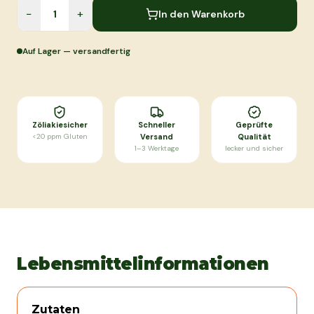
−
+
In den Warenkorb
Auf Lager — versandfertig
Zöliakiesicher
Schneller
Geprüfte
<20 ppm Gluten
Versand
Qualität
1–3 Werktage
lecker und sicher
Lebensmittelinformationen
Zutaten