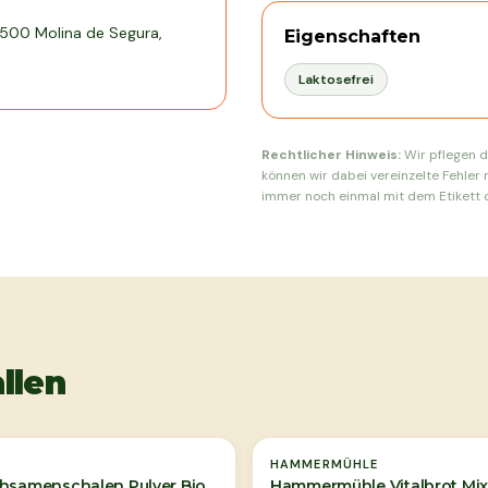
30500 Molina de Segura,
Eigenschaften
Laktosefrei
Rechtlicher Hinweis:
Wir pflegen d
können wir dabei vereinzelte Fehler 
immer noch einmal mit dem Etikett d
llen
Ausverkauft
HAMMERMÜHLE
hsamenschalen Pulver Bio
Hammermühle Vitalbrot Mi