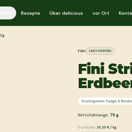
ken
Rezepte
Über delicious
vor Ort
Konta
75g
FINI
LAKTOSEFREI
Fini St
Erdbee
Fruchtgummi, Fudge & Bonb
Nettofüllmenge:
75
g
Grundpreis:
25,20 €
/
kg