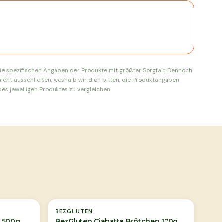
ie spezifischen Angaben der Produkte mit größter Sorgfalt. Dennoch
nicht ausschließen, weshalb wir dich bitten, die Produktangaben
es jeweiligen Produktes zu vergleichen.
BEZGLUTEN
x 500g
BezGluten Ciabatta Brötchen 170g