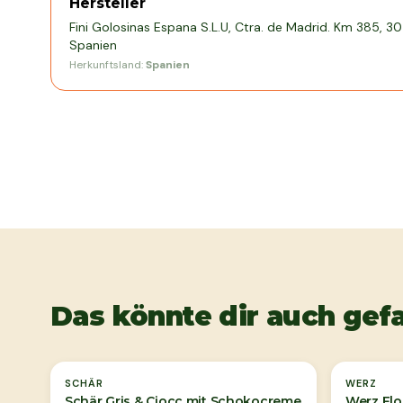
Hersteller
Fini Golosinas Espana S.L.U, Ctra. de Madrid. Km 385, 
Spanien
Herkunftsland:
Spanien
Das könnte dir auch gefa
Ausverkauft
SCHÄR
WERZ
Schär Gris & Ciocc mit Schokocreme
Werz Flo