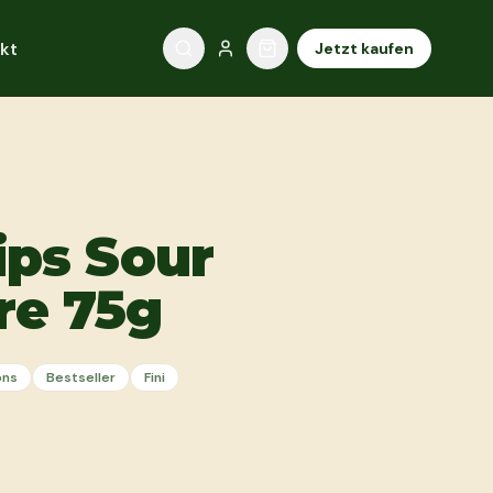
kt
Jetzt kaufen
rips Sour
re 75g
ons
Bestseller
Fini