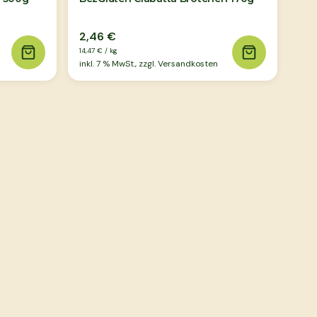
2,46 €
14,47 €
/
kg
inkl.
7
% MwSt., zzgl. Versandkosten