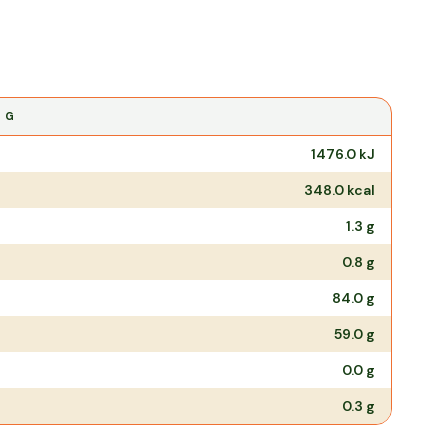
0 G
1476.0
kJ
348.0
kcal
1.3
g
0.8
g
84.0
g
59.0
g
0.0
g
0.3
g