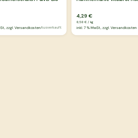
4,29 €
8,58 €
/
kg
t., zzgl. Versandkosten
Ausverkauft
inkl.
7
% MwSt., zzgl. Versandkosten