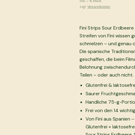
inkl.
7
% MwSt.
zzgl.
Versandkosten
Fini Strips Sour Erdbeer
Streifen von Fini wissen 
schmelzen – und genau di
Die spanische Traditions
geschaffen, die beim Fil
Belohnung zwischendurch 
Teilen – oder auch nicht.
Glutenfrei & laktosefre
Saurer Fruchtgeschmac
Handliche 75-g-Porti
Frei von den 14 wichti
Von Fini aus Spanien
Glutenfrei + laktosefr
Sour Strips Erdbeere. 