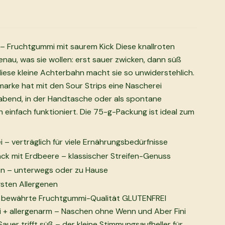
e – Fruchtgummi mit saurem Kick Diese knallroten
genau, was sie wollen: erst sauer zwicken, dann süß
ese kleine Achterbahn macht sie so unwiderstehlich.
marke hat mit den Sour Strips eine Nascherei
mabend, in der Handtasche oder als spontane
einfach funktioniert. Die 75-g-Packung ist ideal zum
i – verträglich für viele Ernährungsbedürfnisse
k mit Erdbeere – klassischer Streifen-Genuss
on – unterwegs oder zu Hause
gsten Allergenen
 – bewährte Fruchtgummi-Qualität GLUTENFREI
ei + allergenarm – Naschen ohne Wenn und Aber Fini
Sauer trifft süß – der kleine Stimmungsaufheller für