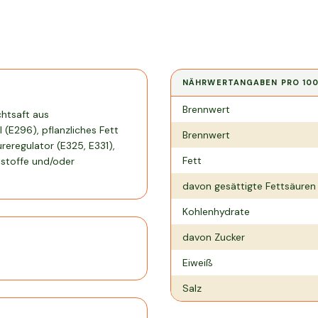
NÄHRWERTANGABEN PRO
10
Nährwertangaben pro
100 g
Brennwert
chtsaft aus
(E296), pflanzliches Fett
Brennwert
reregulator (E325, E331),
Fett
bstoffe und/oder
davon gesättigte Fettsäuren
Kohlenhydrate
davon Zucker
Eiweiß
Salz