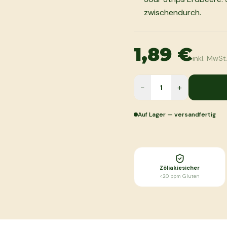
zwischendurch.
1,89 €
inkl. MwSt
−
+
Auf Lager — versandfertig
Zöliakiesicher
<20 ppm Gluten