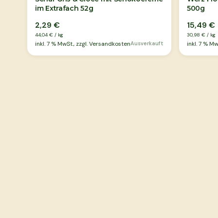
im Extrafach 52g
500g
2,29 €
15,49 €
44,04 €
/
kg
30,98 €
/
kg
inkl.
7
% MwSt., zzgl. Versandkosten
Ausverkauft
inkl.
7
% MwS