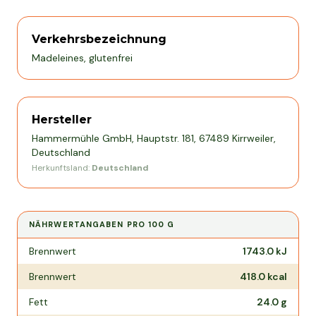
Verkehrsbezeichnung
Madeleines, glutenfrei
Hersteller
Hammermühle GmbH, Hauptstr. 181, 67489 Kirrweiler,
Deutschland
Herkunftsland:
Deutschland
NÄHRWERTANGABEN PRO
100 G
Nährwertangaben pro
100 g
Brennwert
1743.0
kJ
Brennwert
418.0
kcal
Fett
24.0
g