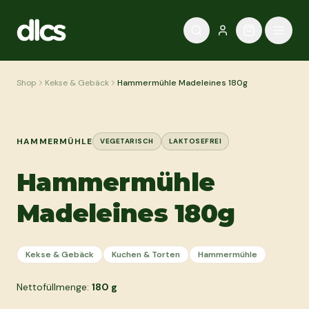
Zum Inhalt springen
Shop
Kekse & Gebäck
Hammermühle Madeleines 180g
HAMMERMÜHLE
VEGETARISCH
LAKTOSEFREI
Hammermühle
Madeleines 180g
Kekse & Gebäck
Kuchen & Torten
Hammermühle
Nettofüllmenge:
180
g