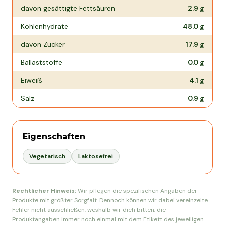
davon gesättigte Fettsäuren
2.9
g
Kohlenhydrate
48.0
g
davon Zucker
17.9
g
Ballaststoffe
0.0
g
Eiweiß
4.1
g
Salz
0.9
g
Eigenschaften
Vegetarisch
Laktosefrei
Rechtlicher Hinweis:
Wir pflegen die spezifischen Angaben der
Produkte mit größter Sorgfalt. Dennoch können wir dabei vereinzelte
Fehler nicht ausschließen, weshalb wir dich bitten, die
Produktangaben immer noch einmal mit dem Etikett des jeweiligen