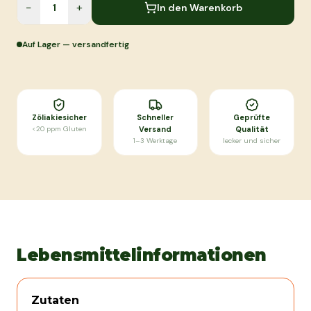
−
+
In den Warenkorb
Auf Lager — versandfertig
Zöliakiesicher
Schneller
Geprüfte
<20 ppm Gluten
Versand
Qualität
1–3 Werktage
lecker und sicher
Lebensmittelinformationen
Zutaten