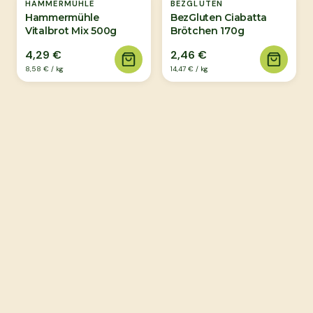
HAMMERMÜHLE
BEZGLUTEN
Hammermühle
BezGluten Ciabatta
Vitalbrot Mix 500g
Brötchen 170g
4,29 €
2,46 €
8,58 €
/
kg
14,47 €
/
kg