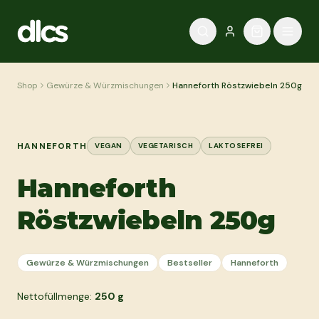
Zum Inhalt springen
Shop
Gewürze & Würzmischungen
Hanneforth Röstzwiebeln 250g
HANNEFORTH
VEGAN
VEGETARISCH
LAKTOSEFREI
Hanneforth
Röstzwiebeln 250g
Gewürze & Würzmischungen
Bestseller
Hanneforth
Nettofüllmenge:
250
g