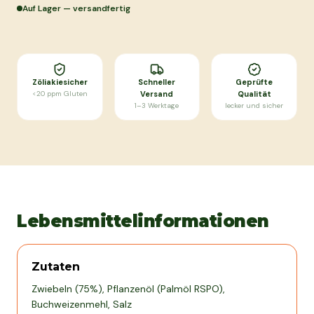
Auf Lager — versandfertig
Zöliakiesicher
Schneller
Geprüfte
<20 ppm Gluten
Versand
Qualität
1–3 Werktage
lecker und sicher
Lebensmittelinformationen
Zutaten
Zwiebeln (75%), Pflanzenöl (Palmöl RSPO),
Buchweizenmehl, Salz