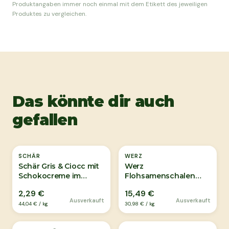
Produktangaben immer noch einmal mit dem Etikett des jeweiligen
Produktes zu vergleichen.
Das könnte dir auch
gefallen
Ausverkauft
Ausverkauft
SCHÄR
WERZ
Schär Gris & Ciocc mit
Werz
Schokocreme im
Flohsamenschalen
Extrafach 52g
Pulver Bio 500g
2,29 €
15,49 €
Ausverkauft
Ausverkauft
44,04 €
/
kg
30,98 €
/
kg