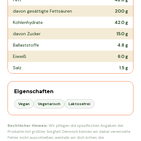
davon gesättigte Fettsäuren
20.0
g
Kohlenhydrate
42.0
g
davon Zucker
15.0
g
Ballaststoffe
4.8
g
Eiweiß
6.0
g
Salz
1.5
g
Eigenschaften
Vegan
Vegetarisch
Laktosefrei
Rechtlicher Hinweis:
Wir pflegen die spezifischen Angaben der
Produkte mit größter Sorgfalt. Dennoch können wir dabei vereinzelte
Fehler nicht ausschließen, weshalb wir dich bitten, die