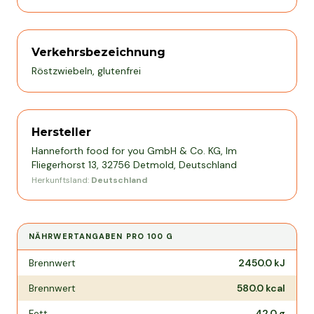
Verkehrsbezeichnung
Röstzwiebeln, glutenfrei
Hersteller
Hanneforth food for you GmbH & Co. KG, Im
Fliegerhorst 13, 32756 Detmold, Deutschland
Herkunftsland:
Deutschland
NÄHRWERTANGABEN PRO
100 G
Nährwertangaben pro
100 g
Brennwert
2450.0
kJ
Brennwert
580.0
kcal
Fett
42.0
g