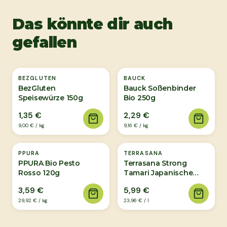
Das könnte dir auch
gefallen
BEZGLUTEN
BAUCK
BezGluten
Bauck Soßenbinder
Speisewürze 150g
Bio 250g
1,35 €
2,29 €
9,00 €
/
kg
9,16 €
/
kg
PPURA
TERRASANA
PPURA Bio Pesto
Terrasana Strong
Rosso 120g
Tamari Japanische
Sojasauce 250ml
3,59 €
5,99 €
29,92 €
/
kg
23,96 €
/
l