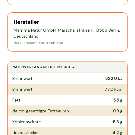
Hersteller
Mamma Natur GmbH, Marschallstraße 11, 13586 Berlin,
Deutschland
Herkunftsland:
Deutschland
NÄHRWERTANGABEN PRO
100 G
Nährwertangaben pro
100 g
Brennwert
322.0
kJ
Brennwert
77.0
kcal
Fett
5.5
g
davon gesättigte Fettsäuren
0.9
g
Kohlenhydrate
5.6
g
davon Zucker
4.2
g