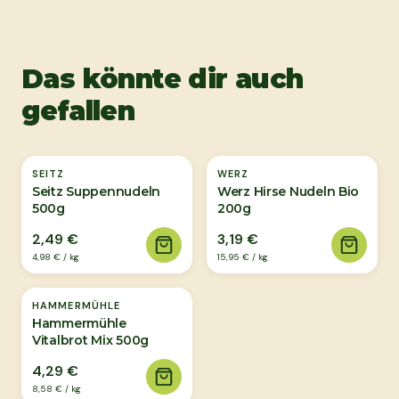
Das könnte dir auch
gefallen
SEITZ
WERZ
Seitz Suppennudeln
Werz Hirse Nudeln Bio
500g
200g
2,49 €
3,19 €
4,98 €
/
kg
15,95 €
/
kg
HAMMERMÜHLE
Hammermühle
Vitalbrot Mix 500g
4,29 €
8,58 €
/
kg