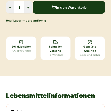
−
+
In den Warenkorb
Auf Lager — versandfertig
Zöliakiesicher
Schneller
Geprüfte
<20 ppm Gluten
Versand
Qualität
1–3 Werktage
lecker und sicher
Lebensmittelinformationen