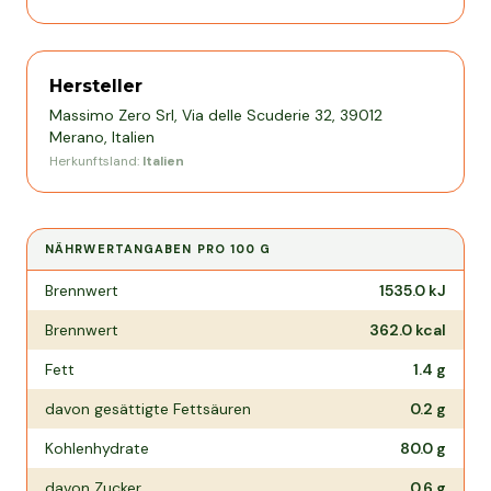
Hersteller
Massimo Zero Srl, Via delle Scuderie 32, 39012
Merano, Italien
Herkunftsland:
Italien
NÄHRWERTANGABEN PRO
100 G
Nährwertangaben pro
100 g
Brennwert
1535.0
kJ
Brennwert
362.0
kcal
Fett
1.4
g
davon gesättigte Fettsäuren
0.2
g
Kohlenhydrate
80.0
g
davon Zucker
0.6
g