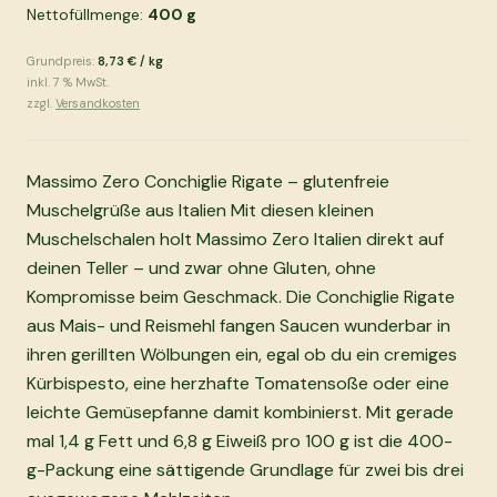
Nettofüllmenge:
400
g
Grundpreis:
8,73 €
/
kg
inkl.
7
% MwSt.
zzgl.
Versandkosten
Massimo Zero Conchiglie Rigate – glutenfreie
Muschelgrüße aus Italien Mit diesen kleinen
Muschelschalen holt Massimo Zero Italien direkt auf
deinen Teller – und zwar ohne Gluten, ohne
Kompromisse beim Geschmack. Die Conchiglie Rigate
aus Mais- und Reismehl fangen Saucen wunderbar in
ihren gerillten Wölbungen ein, egal ob du ein cremiges
Kürbispesto, eine herzhafte Tomatensoße oder eine
leichte Gemüsepfanne damit kombinierst. Mit gerade
mal 1,4 g Fett und 6,8 g Eiweiß pro 100 g ist die 400-
g-Packung eine sättigende Grundlage für zwei bis drei