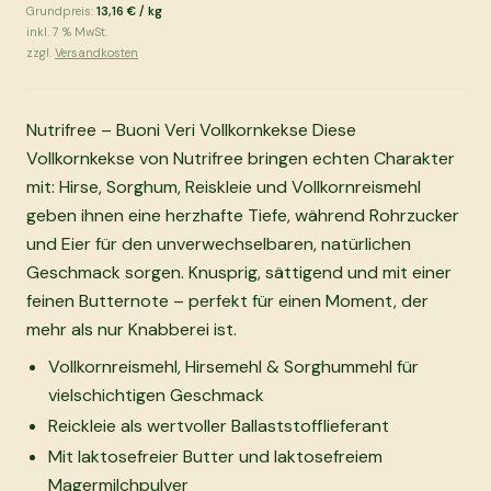
Grundpreis:
13,16 €
/
kg
inkl.
7
% MwSt.
zzgl.
Versandkosten
Nutrifree – Buoni Veri Vollkornkekse Diese
Vollkornkekse von Nutrifree bringen echten Charakter
mit: Hirse, Sorghum, Reiskleie und Vollkornreismehl
geben ihnen eine herzhafte Tiefe, während Rohrzucker
und Eier für den unverwechselbaren, natürlichen
Geschmack sorgen. Knusprig, sättigend und mit einer
feinen Butternote – perfekt für einen Moment, der
mehr als nur Knabberei ist.
Vollkornreismehl, Hirsemehl & Sorghummehl für
vielschichtigen Geschmack
Reickleie als wertvoller Ballaststofflieferant
Mit laktosefreier Butter und laktosefreiem
Magermilchpulver