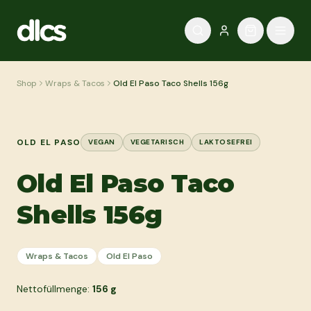
Zum Inhalt springen
Shop
Wraps & Tacos
Old El Paso Taco Shells 156g
OLD EL PASO
VEGAN
VEGETARISCH
LAKTOSEFREI
Old El Paso Taco
Shells 156g
Wraps & Tacos
Old El Paso
Nettofüllmenge:
156
g