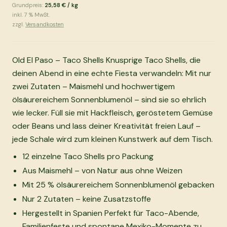
Grundpreis:
25,58 €
/
kg
inkl.
7
% MwSt.
zzgl.
Versandkosten
Old El Paso – Taco Shells Knusprige Taco Shells, die
deinen Abend in eine echte Fiesta verwandeln: Mit nur
zwei Zutaten – Maismehl und hochwertigem
ölsäurereichem Sonnenblumenöl – sind sie so ehrlich
wie lecker. Füll sie mit Hackfleisch, geröstetem Gemüse
oder Beans und lass deiner Kreativität freien Lauf –
jede Schale wird zum kleinen Kunstwerk auf dem Tisch.
12 einzelne Taco Shells pro Packung
Aus Maismehl – von Natur aus ohne Weizen
Mit 25 % ölsäurereichem Sonnenblumenöl gebacken
Nur 2 Zutaten – keine Zusatzstoffe
Hergestellt in Spanien Perfekt für Taco-Abende,
Familienfeste und spontane Mexiko-Momente zu