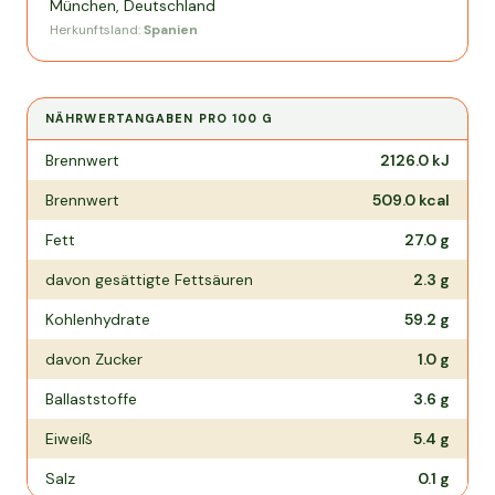
München, Deutschland
Herkunftsland:
Spanien
NÄHRWERTANGABEN PRO
100 G
Nährwertangaben pro
100 g
Brennwert
2126.0
kJ
Brennwert
509.0
kcal
Fett
27.0
g
davon gesättigte Fettsäuren
2.3
g
Kohlenhydrate
59.2
g
davon Zucker
1.0
g
Ballaststoffe
3.6
g
Eiweiß
5.4
g
Salz
0.1
g