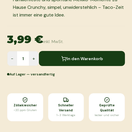
Hause Crunchy, simpel, unwiderstehlich – Taco-Zeit
ist immer eine gute Idee.
3,99 €
inkl. MwSt.
−
+
In den Warenkorb
Auf Lager — versandfertig
Zöliakiesicher
Schneller
Geprüfte
<20 ppm Gluten
Versand
Qualität
1–3 Werktage
lecker und sicher