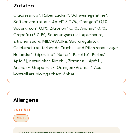
Zutaten
Glukosesirup*, Rübenzucker*, Schweinegelatine*,
Saftkonzentrat aus Apfel* 3,07%, Orangen* 0,1%,
Sauerkirsch* 0,1%, Zitronen* 0,1%, Ananas* 0,1%,
Grapefruit* 0,1%; Säuerungsmittel: Apfelsäure,
Zitronensäure, MILCHSÄURE; Säureregulator:
Calciumcitrat; färbende Frucht- und Pflanzenauszüge:
Holunder*, (Spirulina*, Saflor*, Karotte*, Kürbis*,
Apfel*), natürliches Kirsch-, Zitronen-, Apfel-,
Ananas-, Grapefruit-, Orangen-Aroma, * Aus
kontrolliert biologischem Anbau
Allergene
ENTHÄLT
Milch