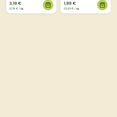
3,19 €
1,89 €
12,76 €
/
kg
25,20 €
/
kg