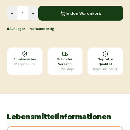
−
+
In den Warenkorb
Auf Lager — versandfertig
Zöliakiesicher
Schneller
Geprüfte
<20 ppm Gluten
Versand
Qualität
1–3 Werktage
lecker und sicher
Lebensmittelinformationen