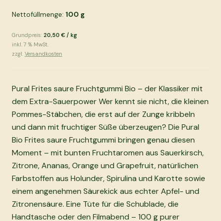
Nettofüllmenge:
100
g
Grundpreis:
20,50 €
/
kg
inkl.
7
% MwSt.
zzgl.
Versandkosten
Pural Frites saure Fruchtgummi Bio – der Klassiker mit
dem Extra-Sauerpower Wer kennt sie nicht, die kleinen
Pommes-Stäbchen, die erst auf der Zunge kribbeln
und dann mit fruchtiger Süße überzeugen? Die Pural
Bio Frites saure Fruchtgummi bringen genau diesen
Moment – mit bunten Fruchtaromen aus Sauerkirsch,
Zitrone, Ananas, Orange und Grapefruit, natürlichen
Farbstoffen aus Holunder, Spirulina und Karotte sowie
einem angenehmen Säurekick aus echter Apfel- und
Zitronensäure. Eine Tüte für die Schublade, die
Handtasche oder den Filmabend – 100 g purer