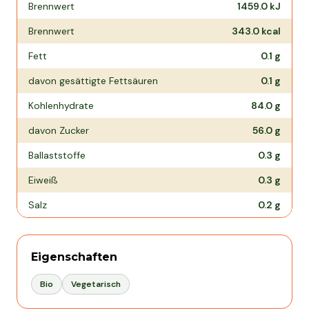
Nährwertangaben pro
100 g
Brennwert
1459.0
kJ
Brennwert
343.0
kcal
Fett
0.1
g
davon gesättigte Fettsäuren
0.1
g
Kohlenhydrate
84.0
g
davon Zucker
56.0
g
Ballaststoffe
0.3
g
Eiweiß
0.3
g
Salz
0.2
g
Eigenschaften
Bio
Vegetarisch