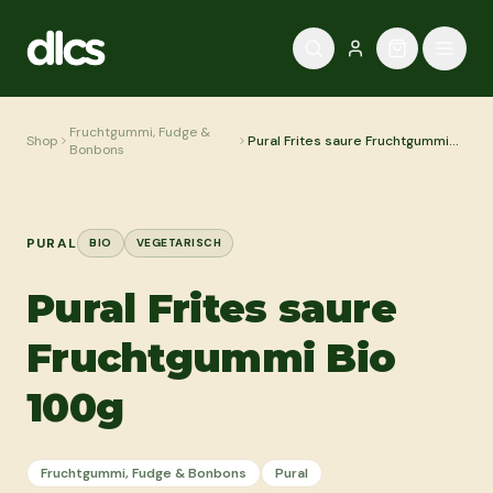
Zum Inhalt springen
Fruchtgummi, Fudge &
Shop
Pural Frites saure Fruchtgummi
Bonbons
Bio 100g
PURAL
BIO
VEGETARISCH
Pural Frites saure
Fruchtgummi Bio
100g
Fruchtgummi, Fudge & Bonbons
Pural