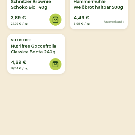
Schnitzer Brownie
Hammermühle
Schoko Bio 140g
Weißbrot haltbar 500g
3,89 €
4,49 €
Ausverkauft
27,79 €
/
kg
8,98 €
/
kg
NUTRIFREE
Nutrifree Goccefrolla
Classica Bonta 240g
4,69 €
19,54 €
/
kg