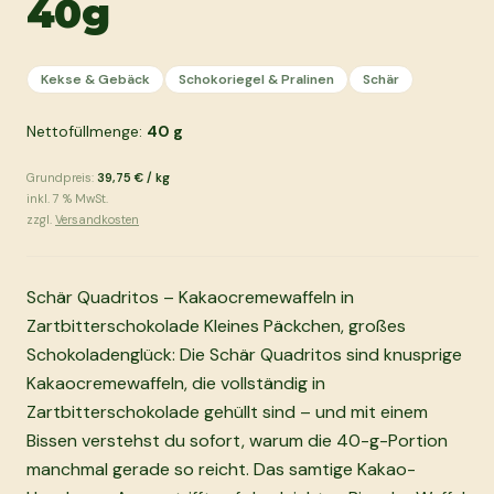
40g
Kekse & Gebäck
Schokoriegel & Pralinen
Schär
Nettofüllmenge:
40
g
Grundpreis:
39,75 €
/
kg
inkl.
7
% MwSt.
zzgl.
Versandkosten
Schär Quadritos – Kakaocremewaffeln in
Zartbitterschokolade Kleines Päckchen, großes
Schokoladenglück: Die Schär Quadritos sind knusprige
Kakaocremewaffeln, die vollständig in
Zartbitterschokolade gehüllt sind – und mit einem
Bissen verstehst du sofort, warum die 40-g-Portion
manchmal gerade so reicht. Das samtige Kakao-