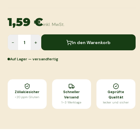
1,59 €
inkl. MwSt.
−
+
In den Warenkorb
Auf Lager — versandfertig
Zöliakiesicher
Schneller
Geprüfte
<20 ppm Gluten
Versand
Qualität
1–3 Werktage
lecker und sicher