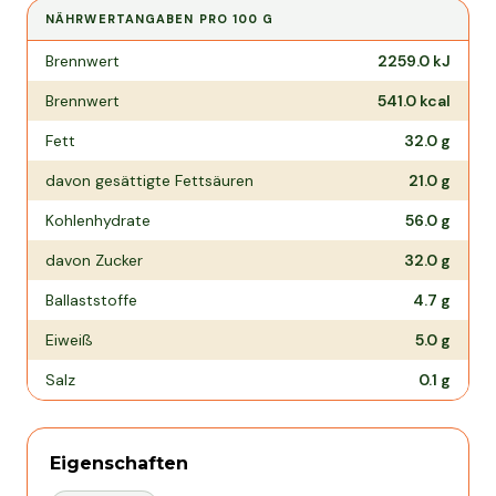
NÄHRWERTANGABEN PRO
100 G
Nährwertangaben pro
100 g
Brennwert
2259.0
kJ
Brennwert
541.0
kcal
Fett
32.0
g
davon gesättigte Fettsäuren
21.0
g
Kohlenhydrate
56.0
g
davon Zucker
32.0
g
Ballaststoffe
4.7
g
Eiweiß
5.0
g
Salz
0.1
g
Eigenschaften