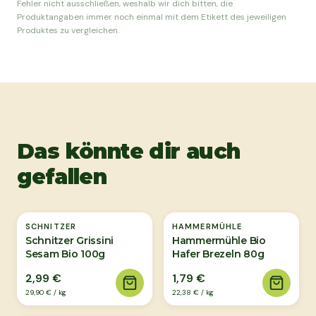
Fehler nicht ausschließen, weshalb wir dich bitten, die
Produktangaben immer noch einmal mit dem Etikett des jeweiligen
Produktes zu vergleichen.
Das könnte dir auch
gefallen
SCHNITZER
HAMMERMÜHLE
Schnitzer Grissini
Hammermühle Bio
Sesam Bio 100g
Hafer Brezeln 80g
2,99 €
1,79 €
29,90 €
/
kg
22,38 €
/
kg
Ausverkauft