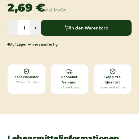
2,69 €
inkl. MwSt.
−
+
In den Warenkorb
Auf Lager — versandfertig
Zöliakiesicher
Schneller
Geprüfte
<20 ppm Gluten
Versand
Qualität
1–3 Werktage
lecker und sicher
Lebensmittelinformationen