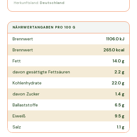
Herkunftsland:
Deutschland
NÄHRWERTANGABEN PRO
100 G
Nährwertangaben pro
100 g
Brennwert
1106.0
kJ
Brennwert
265.0
kcal
Fett
14.0
g
davon gesättigte Fettsäuren
2.2
g
Kohlenhydrate
22.0
g
davon Zucker
1.4
g
Ballaststoffe
6.5
g
Eiweiß
9.5
g
Salz
1.1
g