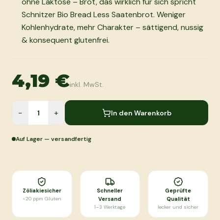
ohne Laktose – Brot, das wirklich für sich spricht
Schnitzer Bio Bread Less Saatenbrot. Weniger
Kohlenhydrate, mehr Charakter – sättigend, nussig
& konsequent glutenfrei.
4,19 €
inkl. MwSt.
−
+
In den Warenkorb
Auf Lager — versandfertig
Zöliakiesicher
Schneller
Geprüfte
<20 ppm Gluten
Versand
Qualität
1–3 Werktage
lecker und sicher