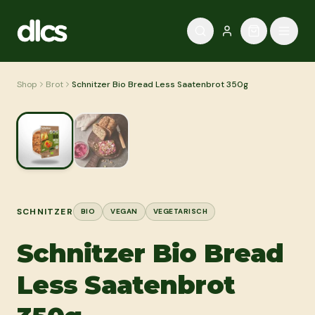
Zum Inhalt springen
Shop
Brot
Schnitzer Bio Bread Less Saatenbrot 350g
SCHNITZER
BIO
VEGAN
VEGETARISCH
Schnitzer Bio Bread
Less Saatenbrot