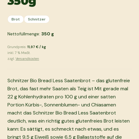
350g
Brot
Schnitzer
Nettofüllmenge:
350
g
Grundpreis:
11,97 €
/
kg
inkl.
7
% MwSt.
zzgl.
Versandkosten
Schnitzer Bio Bread Less Saatenbrot – das glutenfreie
Brot, das fast mehr Saaten als Teig ist Mit gerade mal
22 g Kohlenhydraten pro 100 g und einer satten
Portion Kürbis-, Sonnenblumen- und Chiasamen
macht das Schnitzer Bio Bread Less Saatenbrot
deutlich, was ein richtig gutes glutenfreies Brot leisten
kann: Es sättigt, es schmeckt nach etwas, und es
bringt 9,5 g Eiweiß sowie 6,5 g Ballaststoffe auf die