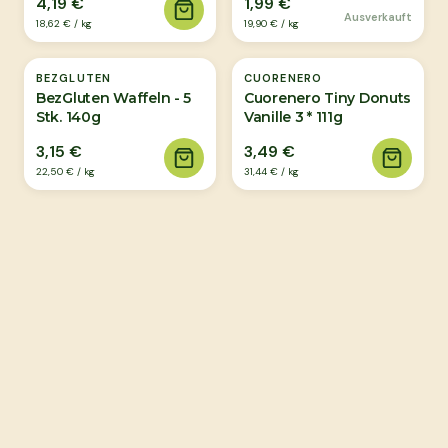
4,19 €
1,99 €
Ausverkauft
18,62 €
/
kg
19,90 €
/
kg
BEZGLUTEN
CUORENERO
BezGluten Waffeln - 5
Cuorenero Tiny Donuts
Stk. 140g
Vanille 3 * 111g
3,15 €
3,49 €
22,50 €
/
kg
31,44 €
/
kg