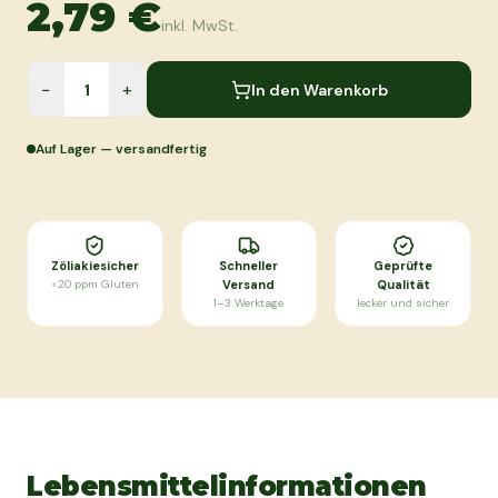
2,79 €
inkl. MwSt.
−
+
In den Warenkorb
Auf Lager — versandfertig
Zöliakiesicher
Schneller
Geprüfte
<20 ppm Gluten
Versand
Qualität
1–3 Werktage
lecker und sicher
Lebensmittelinformationen