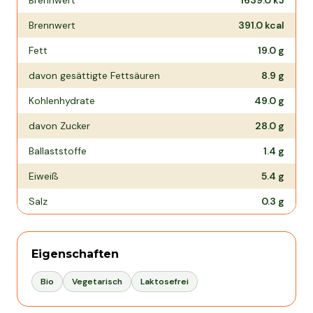
Brennwert
1639.0
kJ
Brennwert
391.0
kcal
Fett
19.0
g
davon gesättigte Fettsäuren
8.9
g
Kohlenhydrate
49.0
g
davon Zucker
28.0
g
Ballaststoffe
1.4
g
Eiweiß
5.4
g
Salz
0.3
g
Eigenschaften
Bio
Vegetarisch
Laktosefrei