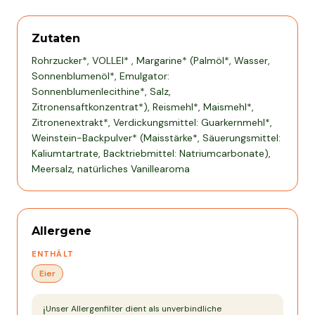
Zutaten
Rohrzucker*, VOLLEI* , Margarine* (Palmöl*, Wasser,
Sonnenblumenöl*, Emulgator:
Sonnenblumenlecithine*, Salz,
Zitronensaftkonzentrat*), Reismehl*, Maismehl*,
Zitronenextrakt*, Verdickungsmittel: Guarkernmehl*,
Weinstein-Backpulver* (Maisstärke*, Säuerungsmittel:
Kaliumtartrate, Backtriebmittel: Natriumcarbonate),
Meersalz, natürliches Vanillearoma
Allergene
ENTHÄLT
Eier
Unser Allergenfilter dient als unverbindliche
ℹ️