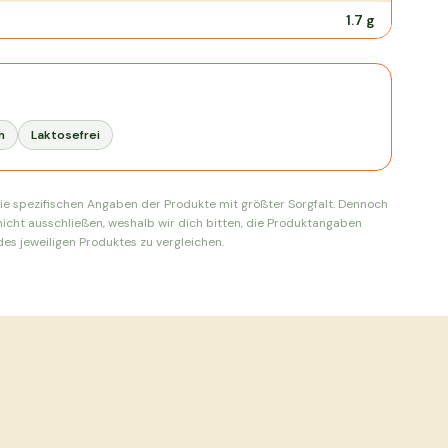
1.7
g
h
Laktosefrei
ie spezifischen Angaben der Produkte mit größter Sorgfalt. Dennoch
nicht ausschließen, weshalb wir dich bitten, die Produktangaben
es jeweiligen Produktes zu vergleichen.
Ausverkauft