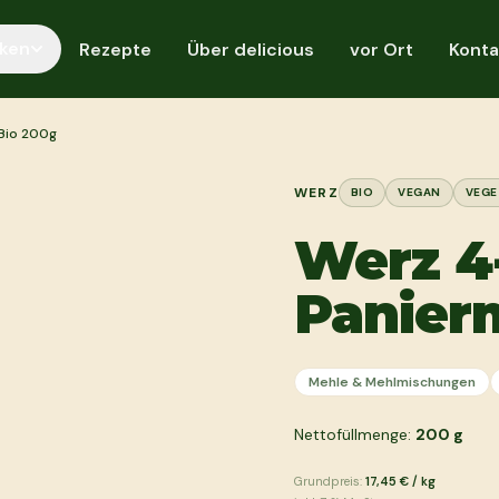
ken
Rezepte
Über delicious
vor Ort
Konta
Bio 200g
WERZ
BIO
VEGAN
VEGE
Werz 4
Panier
Mehle & Mehlmischungen
Nettofüllmenge:
200
g
Grundpreis:
17,45 €
/
kg