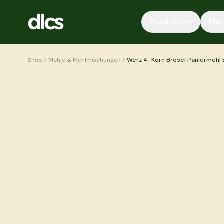
Zum Inhalt springen
Produkte
Mar
Shop
Mehle & Mehlmischungen
Werz 4-Korn Brösel Paniermehl 