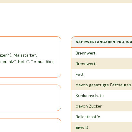
NÄHRWERTANGABEN PRO
10
Nährwertangaben pro
100 g
Brennwert
izen*), Maisstärke*,
ersalz*, Hefe*; * = aus ökol,
Brennwert
Fett
davon gesättigte Fettsäuren
Kohlenhydrate
davon Zucker
Ballaststoffe
Eiweiß