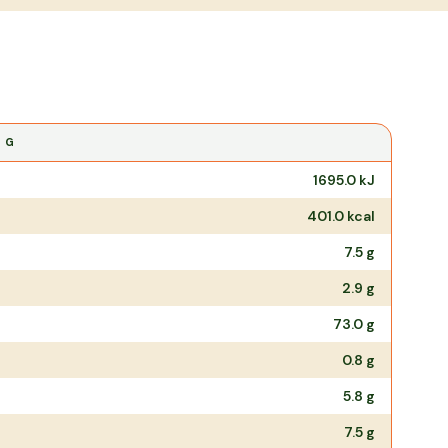
0 G
1695.0
kJ
401.0
kcal
7.5
g
2.9
g
73.0
g
0.8
g
5.8
g
7.5
g