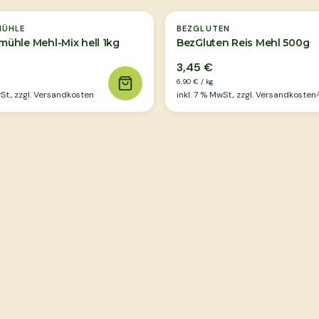
ÜHLE
BEZGLUTEN
hle Mehl-Mix hell 1kg
BezGluten Reis Mehl 500g
3,45 €
6,90 €
/
kg
t., zzgl. Versandkosten
inkl.
7
% MwSt., zzgl. Versandkosten