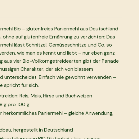
rmehl Bio – glutenfreies Paniermehl aus Deutschland
, ohne auf glutenfreie Ernährung zu verzichten: Das
rmehl lässt Schnitzel, Gemüseschnitze und Co. so
erden, wie man es kennt und liebt – nur eben ganz
g aus vier Bio-Vollkorngetreidearten gibt der Panade
t nussigen Charakter, der sich von blassem
nd unterscheidet. Einfach wie gewohnt verwenden –
 spricht für sich.
etreiden: Reis, Mais, Hirse und Buchweizen
,8 g pro 100 g
für herkömmliches Paniermehl – gleiche Anwendung,
bau, hergestellt in Deutschland
Hauptallergenen BIO Glutenfrei + bio + vegan –