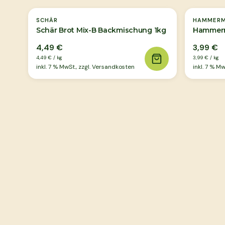
SCHÄR
HAMMERM
Schär Brot Mix-B Backmischung 1kg
Hammermü
4,49 €
3,99 €
4,49 €
/
kg
3,99 €
/
kg
inkl.
7
% MwSt., zzgl. Versandkosten
inkl.
7
% MwS