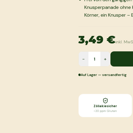
Knusperpanade ohne K
Körner, ein Knusper – 
3,49 €
inkl. MwS
−
+
Auf Lager — versandfertig
Zöliakiesicher
<20 ppm Gluten