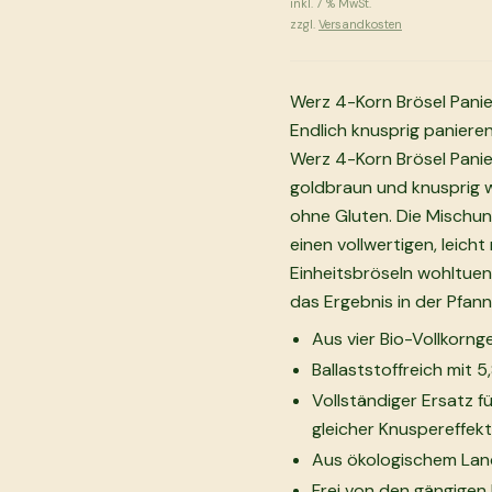
inkl.
7
% MwSt.
zzgl.
Versandkosten
Werz 4-Korn Brösel Panie
Endlich knusprig panieren
Werz 4-Korn Brösel Panie
goldbraun und knusprig w
ohne Gluten. Die Mischun
einen vollwertigen, leich
Einheitsbröseln wohltue
das Ergebnis in der Pfanne
Aus vier Bio-Vollkorng
Ballaststoffreich mit 5
Vollständiger Ersatz 
gleicher Knuspereffekt
Aus ökologischem Land
Frei von den gängigen 