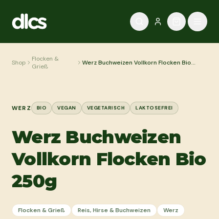
Zum Inhalt springen
Flocken &
Shop
Werz Buchweizen Vollkorn Flocken Bio
Grieß
250g
WERZ
BIO
VEGAN
VEGETARISCH
LAKTOSEFREI
Werz Buchweizen
Vollkorn Flocken Bio
250g
Flocken & Grieß
Reis, Hirse & Buchweizen
Werz