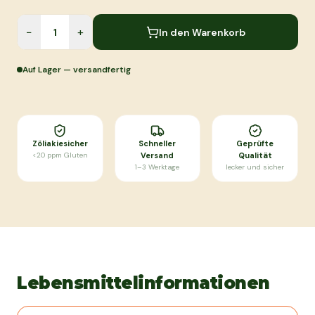
−
+
In den Warenkorb
Auf Lager — versandfertig
Zöliakiesicher
Schneller
Geprüfte
<20 ppm Gluten
Versand
Qualität
1–3 Werktage
lecker und sicher
Lebensmittelinformationen