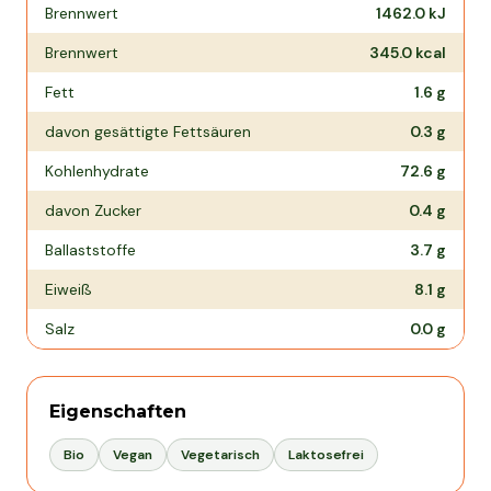
Nährwertangaben pro
100 g
Brennwert
1462.0
kJ
Brennwert
345.0
kcal
Fett
1.6
g
davon gesättigte Fettsäuren
0.3
g
Kohlenhydrate
72.6
g
davon Zucker
0.4
g
Ballaststoffe
3.7
g
Eiweiß
8.1
g
Salz
0.0
g
Eigenschaften
Bio
Vegan
Vegetarisch
Laktosefrei