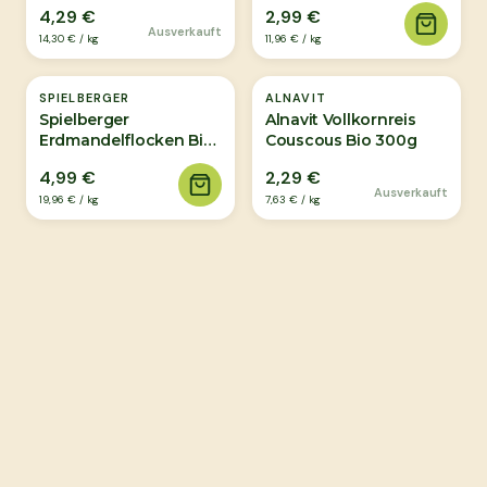
300g
Bio 250g
4,29 €
2,99 €
Ausverkauft
14,30 €
/
kg
11,96 €
/
kg
Ausverkauft
SPIELBERGER
ALNAVIT
Spielberger
Alnavit Vollkornreis
Erdmandelflocken Bio
Couscous Bio 300g
250g
4,99 €
2,29 €
Ausverkauft
19,96 €
/
kg
7,63 €
/
kg