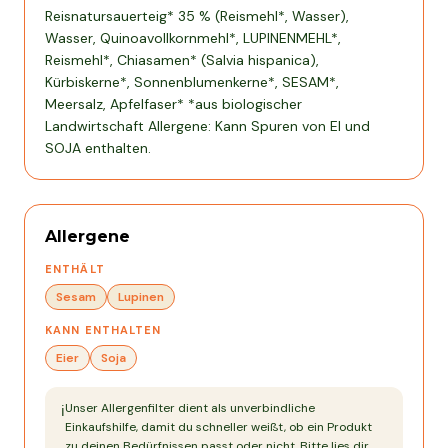
Reisnatursauerteig* 35 % (Reismehl*, Wasser),
Wasser, Quinoavollkornmehl*, LUPINENMEHL*,
Reismehl*, Chiasamen* (Salvia hispanica),
Kürbiskerne*, Sonnenblumenkerne*, SESAM*,
Meersalz, Apfelfaser* *aus biologischer
Landwirtschaft Allergene: Kann Spuren von EI und
SOJA enthalten.
Allergene
ENTHÄLT
Sesam
Lupinen
KANN ENTHALTEN
Eier
Soja
Unser Allergenfilter dient als unverbindliche
ℹ️
Einkaufshilfe, damit du schneller weißt, ob ein Produkt
zu deinen Bedürfnissen passt oder nicht. Bitte lies dir