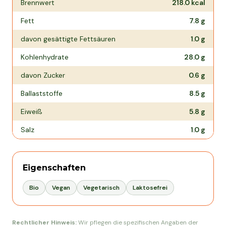
Brennwert
218.0
kcal
Fett
7.8
g
davon gesättigte Fettsäuren
1.0
g
Kohlenhydrate
28.0
g
davon Zucker
0.6
g
Ballaststoffe
8.5
g
Eiweiß
5.8
g
Salz
1.0
g
Eigenschaften
Bio
Vegan
Vegetarisch
Laktosefrei
Rechtlicher Hinweis:
Wir pflegen die spezifischen Angaben der