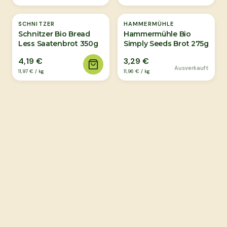
Ausverkauft
SCHNITZER
HAMMERMÜHLE
Schnitzer Bio Bread
Hammermühle Bio
Less Saatenbrot 350g
Simply Seeds Brot 275g
4,19 €
3,29 €
Ausverkauft
11,97 €
/
kg
11,96 €
/
kg