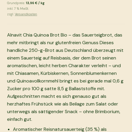
Grundpreis:
13,96 €
/
kg
inkl.
7
% MwSt.
zzgl.
Versandkosten
Alnavit Chia Quinoa Brot Bio – das Sauerteigbrot, das
mehr mitbringt als nur glutenfreien Genuss Dieses
handliche 250-g-Brot aus Deutschland überzeugt mit
einem Sauerteig auf Reisbasis, der dem Brot seinen
aromatischen, leicht herben Charakter verleiht – und
mit Chiasamen, Kürbiskernen, Sonnenblumenkernen
und Quinoavollkornmehl bringt es bei gerade mal 0,6 g
Zucker pro 100 g satte 8,5 g Ballaststoffe mit.
Aufgeschnitten macht es sich genauso gut als
herzhaftes Frühstück wie als Beilage zum Salat oder
unterwegs als sättigender Snack – ohne Brimborium,
einfach gut.
Aromatischer Reisnatursauerteig (35 %) als