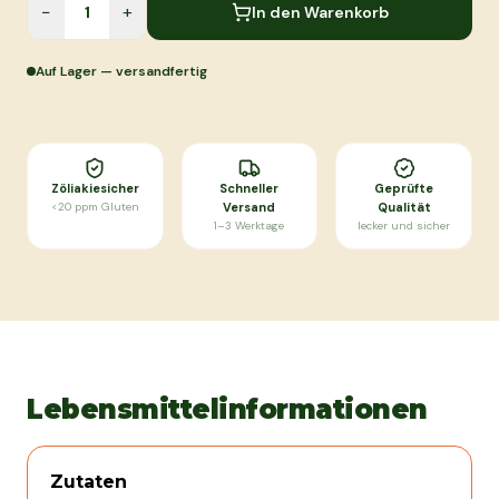
−
+
In den Warenkorb
Auf Lager — versandfertig
Zöliakiesicher
Schneller
Geprüfte
<20 ppm Gluten
Versand
Qualität
1–3 Werktage
lecker und sicher
Lebensmittelinformationen
Zutaten