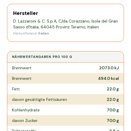
Hersteller
D. Lazzaroni & C. S.p.A, C/da Corazzano, Isola del Gran
Sasso d'Italia, 64045 Provinz Teramo, Italien
Herkunftsland:
Italien
NÄHRWERTANGABEN PRO
100 G
Nährwertangaben pro
100 g
Brennwert
2073.0
kJ
Brennwert
494.0
kcal
Fett
22.0
g
davon gesättigte Fettsäuren
22.0
g
Kohlenhydrate
70.0
g
davon Zucker
70.0
g