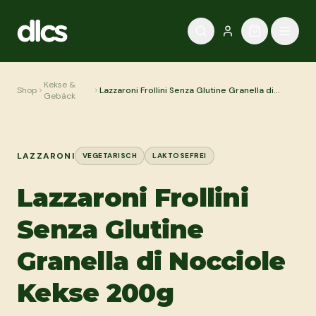
Zum Inhalt springen
Kekse &
Shop
Lazzaroni Frollini Senza Glutine Granella di
Gebäck
Nocciole Kekse 200g
LAZZARONI
VEGETARISCH
LAKTOSEFREI
Lazzaroni Frollini
Senza Glutine
Granella di Nocciole
Kekse 200g