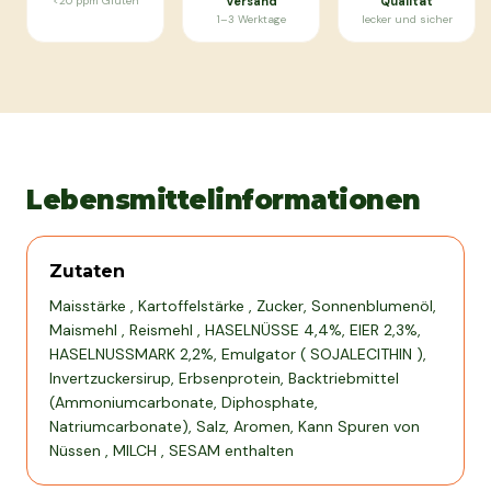
<20 ppm Gluten
Versand
Qualität
1–3 Werktage
lecker und sicher
Lebensmittelinformationen
Zutaten
Maisstärke , Kartoffelstärke , Zucker, Sonnenblumenöl,
Maismehl , Reismehl , HASELNÜSSE 4,4%, EIER 2,3%,
HASELNUSSMARK 2,2%, Emulgator ( SOJALECITHIN ),
Invertzuckersirup, Erbsenprotein, Backtriebmittel
(Ammoniumcarbonate, Diphosphate,
Natriumcarbonate), Salz, Aromen, Kann Spuren von
Nüssen , MILCH , SESAM enthalten