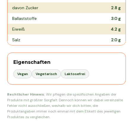
davon Zucker
2.8
g
Ballaststoffe
3.0
g
Eiweiß
4.2
g
Salz
2.0
g
Eigenschaften
Vegan
Vegetarisch
Laktosefrei
Rechtlicher Hinweis:
Wir pflegen die spezifischen Angaben der
Produkte mit größter Sorgfalt. Dennoch können wir dabei vereinzelte
Fehler nicht ausschließen, weshalb wir dich bitten, die
Produktangaben immer noch einmal mit dem Etikett des jeweiligen
Produktes zu vergleichen.