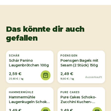
Das könnte dir auch
gefallen
Ausverkauft
SCHÄR
POENSGEN
Schär Panino
Poensgen Bagels mit
Laugenbrötchen 100g
Sesam (2 Stück) 150g
2,59 €
2,49 €
Ausverkauft
25,90 €
/
kg
16,60 €
/
kg
HAMMERMÜHLE
PURE CAKES
Hammermühle
Pure Cakes Schoko-
Laugenkugeln Schoko
Zucchini Kuchen-
Bio 100g
Stück 55g
3,49 €
3,49 €