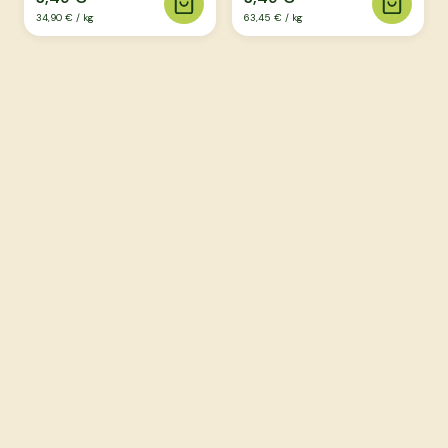
34,90 €
/
kg
63,45 €
/
kg