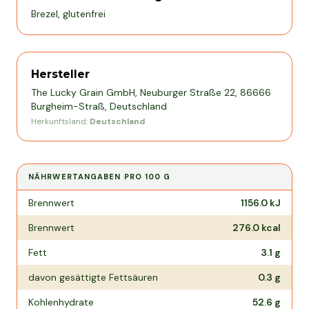
Brezel, glutenfrei
Hersteller
The Lucky Grain GmbH, Neuburger Straße 22, 86666
Burgheim-Straß, Deutschland
Herkunftsland:
Deutschland
NÄHRWERTANGABEN PRO
100 G
Nährwertangaben pro
100 g
Brennwert
1156.0
kJ
Brennwert
276.0
kcal
Fett
3.1
g
davon gesättigte Fettsäuren
0.3
g
Kohlenhydrate
52.6
g