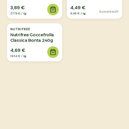
3,89 €
4,49 €
Ausverkauft
27,79 €
/
kg
8,98 €
/
kg
NUTRIFREE
Nutrifree Goccefrolla
Classica Bonta 240g
4,69 €
19,54 €
/
kg