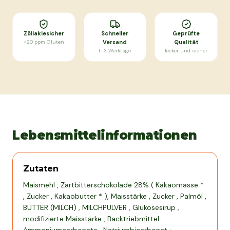
Zöliakiesicher
Schneller
Geprüfte
<20 ppm Gluten
Versand
Qualität
1–3 Werktage
lecker und sicher
Lebensmittelinformationen
Zutaten
Maismehl , Zartbitterschokolade 28% ( Kakaomasse *
, Zucker , Kakaobutter * ), Maisstärke , Zucker , Palmöl ,
BUTTER (MILCH) , MILCHPULVER , Glukosesirup ,
modifizierte Maisstärke , Backtriebmittel: