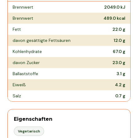
Nährwertangaben pro
100 g
Brennwert
2049.0
kJ
Brennwert
489.0
kcal
Fett
22.0
g
davon gesättigte Fettsäuren
12.0
g
Kohlenhydrate
67.0
g
davon Zucker
23.0
g
Ballaststoffe
3.1
g
Eiweiß
4.2
g
Salz
0.7
g
Eigenschaften
Vegetarisch