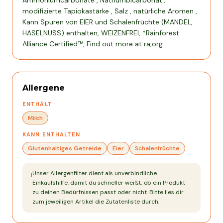
Ammoniumcarbonate , Natriumbicarbonat ;
modifizierte Tapiokastärke , Salz , natürliche Aromen ,
Kann Spuren von EIER und Schalenfrüchte (MANDEL,
HASELNUSS) enthalten, WEIZENFREI, *Rainforest
Alliance Certified™, Find out more at ra,org
Allergene
ENTHÄLT
Milch
KANN ENTHALTEN
Glutenhaltiges Getreide
Eier
Schalenfrüchte
Unser Allergenfilter dient als unverbindliche
ℹ️
Einkaufshilfe, damit du schneller weißt, ob ein Produkt
zu deinen Bedürfnissen passt oder nicht. Bitte lies dir
zum jeweiligen Artikel die Zutatenliste durch.