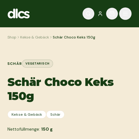
Zum Inhalt springen
Shop
Kekse & Gebäck
Schär Choco Keks 150g
SCHÄR
VEGETARISCH
Schär Choco Keks
150g
Kekse & Gebäck
Schär
Nettofüllmenge:
150
g