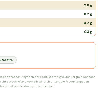
2.6
g
8.2
g
4.2
g
0.3
g
ktosefrei
ie spezifischen Angaben der Produkte mit größter Sorgfalt. Dennoch
nicht ausschließen, weshalb wir dich bitten, die Produktangaben
es jeweiligen Produktes zu vergleichen.