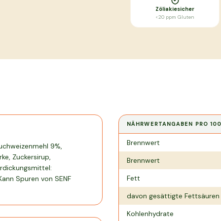
Zöliakiesicher
<20 ppm Gluten
NÄHRWERTANGABEN PRO
10
Nährwertangaben pro
100 g
Brennwert
 Buchweizenmehl 9%,
ke, Zuckersirup,
Brennwert
dickungsmittel:
Fett
 Kann Spuren von SENF
davon gesättigte Fettsäuren
Kohlenhydrate