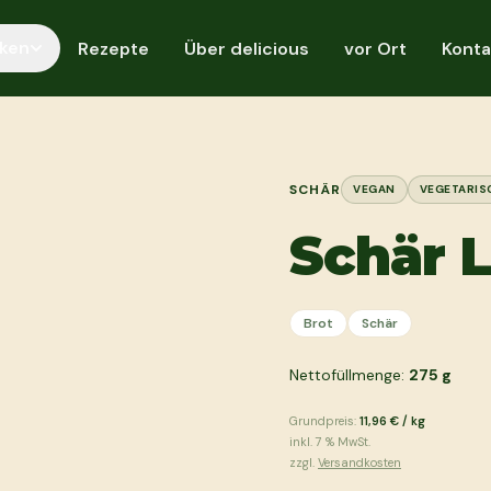
ken
Rezepte
Über delicious
vor Ort
Konta
SCHÄR
VEGAN
VEGETARIS
Schär 
Brot
Schär
Nettofüllmenge:
275
g
Grundpreis:
11,96 €
/
kg
inkl.
7
% MwSt.
zzgl.
Versandkosten