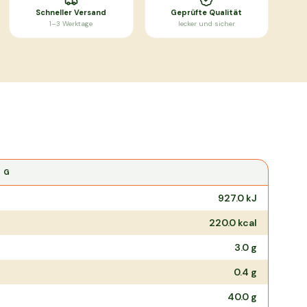
Schneller Versand
Geprüfte Qualität
1–3 Werktage
lecker und sicher
0 G
927.0
kJ
220.0
kcal
3.0
g
0.4
g
40.0
g