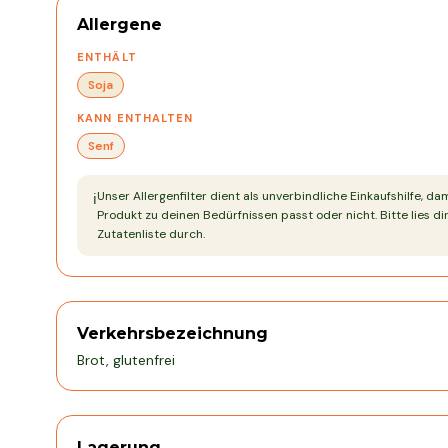
Allergene
ENTHÄLT
Soja
KANN ENTHALTEN
Senf
Unser Allergenfilter dient als unverbindliche Einkaufshilfe, da
ℹ️
Produkt zu deinen Bedürfnissen passt oder nicht. Bitte lies dir
Zutatenliste durch.
Verkehrsbezeichnung
Brot, glutenfrei
Lagerung