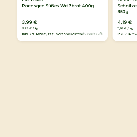
Poensgen Süßes Weißbrot 400g
Schnitze
350g
3,99 €
4,19 €
9,98 €
/
kg
11,97 €
/
kg
inkl.
7
% MwSt., zzgl. Versandkosten
Ausverkauft
inkl.
7
% MwS