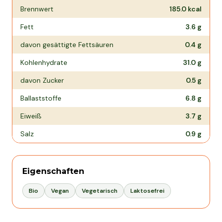
Brennwert
185.0
kcal
Fett
3.6
g
davon gesättigte Fettsäuren
0.4
g
Kohlenhydrate
31.0
g
davon Zucker
0.5
g
Ballaststoffe
6.8
g
Eiweiß
3.7
g
Salz
0.9
g
Eigenschaften
Bio
Vegan
Vegetarisch
Laktosefrei