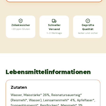
Zöliakiesicher
Schneller
Geprüfte
<20 ppm Gluten
Versand
Qualität
1–3 Werktage
lecker und sicher
Lebensmittelinformationen
Zutaten
Wasser, Maisstärke* 26%, Reisnatursauerteig*
(Reismehl*, Wasser), Leinsamenmehl* 4%, Apfelfaser*,
Sonnenblumenöl*, Reisflocken*, Maismehl* 3%,