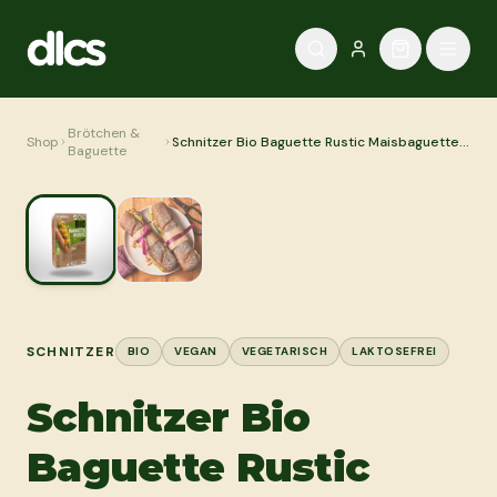
Zum Inhalt springen
Brötchen &
Shop
Schnitzer Bio Baguette Rustic Maisbaguette
Baguette
mit Leinsamen 320g
SCHNITZER
BIO
VEGAN
VEGETARISCH
LAKTOSEFREI
Schnitzer Bio
Baguette Rustic