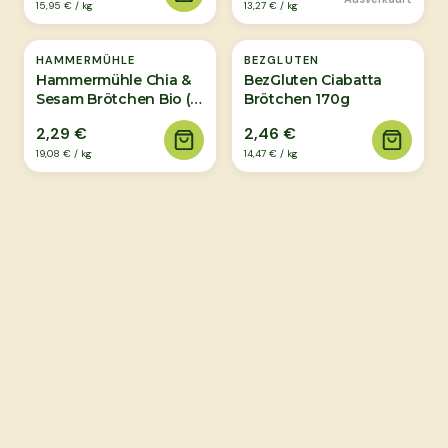
15,95 €
/
kg
13,27 €
/
kg
HAMMERMÜHLE
BEZGLUTEN
Hammermühle Chia &
BezGluten Ciabatta
Sesam Brötchen Bio (2
Brötchen 170g
Stück) 120g
2,29 €
2,46 €
19,08 €
/
kg
14,47 €
/
kg