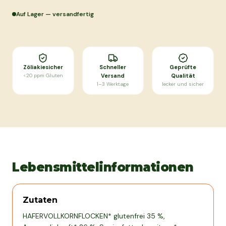
Auf Lager — versandfertig
Zöliakiesicher
Schneller
Geprüfte
<20 ppm Gluten
Versand
Qualität
1–3 Werktage
lecker und sicher
Lebensmittelinformationen
Zutaten
HAFERVOLLKORNFLOCKEN* glutenfrei 35 %,