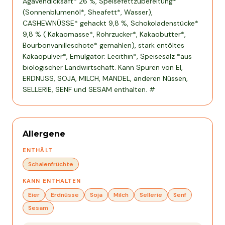
Agavendicksaft* 26 %, Speisefettzubereitung*
(Sonnenblumenöl*, Sheafett*, Wasser),
CASHEWNÜSSE* gehackt 9,8 %, Schokoladenstücke*
9,8 % ( Kakaomasse*, Rohrzucker*, Kakaobutter*,
Bourbonvanilleschote* gemahlen), stark entöltes
Kakaopulver*, Emulgator: Lecithin*, Speisesalz *aus
biologischer Landwirtschaft. Kann Spuren von EI,
ERDNUSS, SOJA, MILCH, MANDEL, anderen Nüssen,
SELLERIE, SENF und SESAM enthalten. #
Allergene
ENTHÄLT
Schalenfrüchte
KANN ENTHALTEN
Eier
Erdnüsse
Soja
Milch
Sellerie
Senf
Sesam