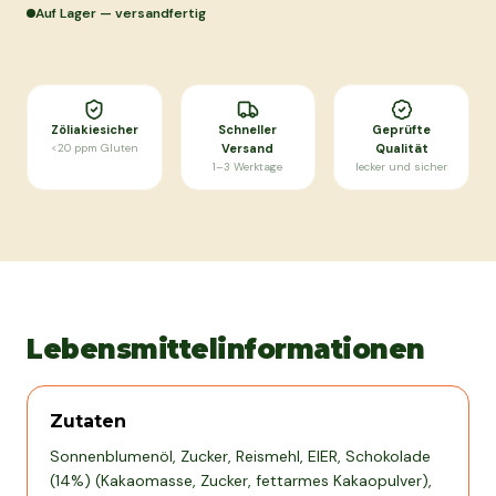
Auf Lager — versandfertig
Zöliakiesicher
Schneller
Geprüfte
<20 ppm Gluten
Versand
Qualität
1–3 Werktage
lecker und sicher
Lebensmittelinformationen
Zutaten
Sonnenblumenöl, Zucker, Reismehl, EIER, Schokolade
(14%) (Kakaomasse, Zucker, fettarmes Kakaopulver),