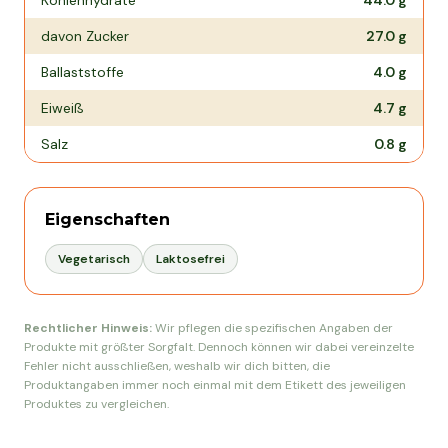
Kohlenhydrate
44.0
g
davon Zucker
27.0
g
Ballaststoffe
4.0
g
Eiweiß
4.7
g
Salz
0.8
g
Eigenschaften
Vegetarisch
Laktosefrei
Rechtlicher Hinweis:
Wir pflegen die spezifischen Angaben der
Produkte mit größter Sorgfalt. Dennoch können wir dabei vereinzelte
Fehler nicht ausschließen, weshalb wir dich bitten, die
Produktangaben immer noch einmal mit dem Etikett des jeweiligen
Produktes zu vergleichen.