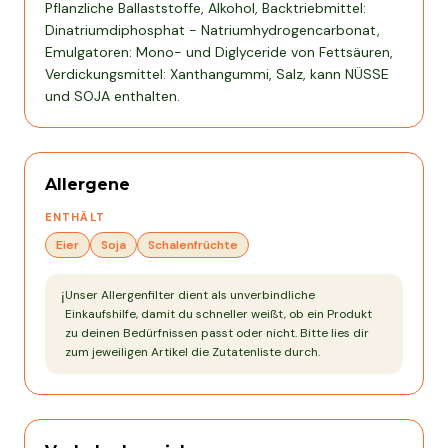
Pflanzliche Ballaststoffe, Alkohol, Backtriebmittel:
Dinatriumdiphosphat - Natriumhydrogencarbonat,
Emulgatoren: Mono- und Diglyceride von Fettsäuren,
Verdickungsmittel: Xanthangummi, Salz, kann NÜSSE
und SOJA enthalten.
Allergene
ENTHÄLT
Eier
Soja
Schalenfrüchte
Unser Allergenfilter dient als unverbindliche
ℹ️
Einkaufshilfe, damit du schneller weißt, ob ein Produkt
zu deinen Bedürfnissen passt oder nicht. Bitte lies dir
zum jeweiligen Artikel die Zutatenliste durch.