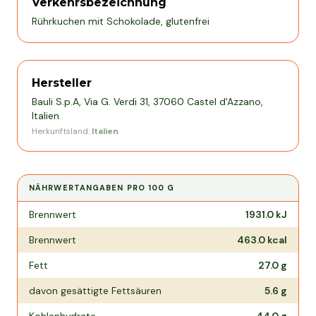
Verkehrsbezeichnung
Rührkuchen mit Schokolade, glutenfrei
Hersteller
Bauli S.p.A, Via G. Verdi 31, 37060 Castel d'Azzano,
Italien
Herkunftsland:
Italien
NÄHRWERTANGABEN PRO
100 G
Nährwertangaben pro
100 g
Brennwert
1931.0
kJ
Brennwert
463.0
kcal
Fett
27.0
g
davon gesättigte Fettsäuren
5.6
g