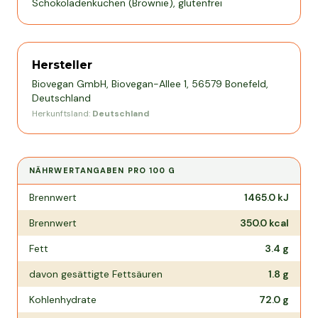
Schokoladenkuchen (Brownie), glutenfrei
Hersteller
Biovegan GmbH, Biovegan-Allee 1, 56579 Bonefeld,
Deutschland
Herkunftsland:
Deutschland
NÄHRWERTANGABEN PRO
100 G
Nährwertangaben pro
100 g
Brennwert
1465.0
kJ
Brennwert
350.0
kcal
Fett
3.4
g
davon gesättigte Fettsäuren
1.8
g
Kohlenhydrate
72.0
g