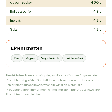
davon Zucker
40.0
g
Ballaststoffe
4.9
g
Eiweiß
4.3
g
Salz
1.3
g
Eigenschaften
Bio
Vegan
Vegetarisch
Laktosefrei
Rechtlicher Hinweis:
Wir pflegen die spezifischen Angaben der
Produkte mit größter Sorgfalt. Dennoch können wir dabei vereinzelte
Fehler nicht ausschließen, weshalb wir dich bitten, die
Produktangaben immer noch einmal mit dem Etikett des jeweiligen
Produktes zu vergleichen.