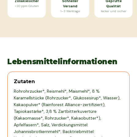
Zöliakiesicher
Schneller
Geprüfte
<20 ppm Gluten
Versand
Qualität
1–3 Werktage
lecker und sicher
Lebensmittelinformationen
Zutaten
Rohrohrzucker*, Reismehl*, Maismehl*, 8 %
Karamellstücke (Rohrzucker*, Glukosesirup*, Wasser),
Kakaopulver* (Rainforest Alliance-zertifiziert),
Tapiokastärke*, 3,8 % Zartbitterkuvertüre
(Kakaomasse*, Rohrzucker*, Kakaobutter*),
Apfelfasern*, Salz, Verdickungsmittel:
Johannisbrotkernmehl*; Backtriebmittel: