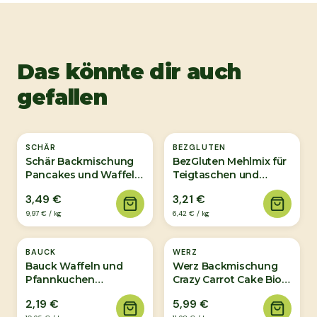
Das könnte dir auch
gefallen
SCHÄR
BEZGLUTEN
Schär Backmischung
BezGluten Mehlmix für
Pancakes und Waffeln
Teigtaschen und
350g
Pfannkuchen 500g
3,49 €
3,21 €
9,97 €
/
kg
6,42 €
/
kg
BAUCK
WERZ
Bauck Waffeln und
Werz Backmischung
Pfannkuchen
Crazy Carrot Cake Bio
Teigmischung Bio
500g
2,19 €
5,99 €
200g