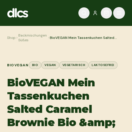
Zum Inhalt springen
Backmischungen
Shop
BioVEGAN Mein Tassenkuchen Salted
Süßes
Caramel Brownie Bio &amp; 55g
BIOVEGAN
BIO
VEGAN
VEGETARISCH
LAKTOSEFREI
BioVEGAN Mein
Tassenkuchen
Salted Caramel
Brownie Bio &amp;