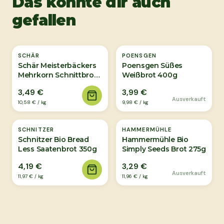
Das könnte dir auch
gefallen
Ausverkauft
SCHÄR
POENSGEN
Schär Meisterbäckers
Poensgen Süßes
Mehrkorn Schnittbrot
Weißbrot 400g
330g
3,49 €
3,99 €
Ausverkauft
10,58 €
/
kg
9,98 €
/
kg
Ausverkauft
SCHNITZER
HAMMERMÜHLE
Schnitzer Bio Bread
Hammermühle Bio
Less Saatenbrot 350g
Simply Seeds Brot 275g
4,19 €
3,29 €
Ausverkauft
11,97 €
/
kg
11,96 €
/
kg