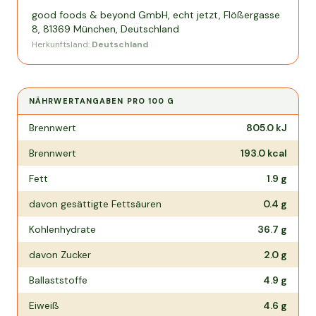
good foods & beyond GmbH, echt jetzt, Flößergasse
8, 81369 München, Deutschland
Herkunftsland:
Deutschland
NÄHRWERTANGABEN PRO
100 G
Nährwertangaben pro
100 g
Brennwert
805.0
kJ
Brennwert
193.0
kcal
Fett
1.9
g
davon gesättigte Fettsäuren
0.4
g
Kohlenhydrate
36.7
g
davon Zucker
2.0
g
Ballaststoffe
4.9
g
Eiweiß
4.6
g