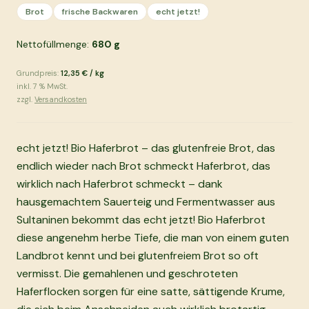
Brot
frische Backwaren
echt jetzt!
Nettofüllmenge:
680
g
Grundpreis:
12,35 €
/
kg
inkl.
7
% MwSt.
zzgl.
Versandkosten
echt jetzt! Bio Haferbrot – das glutenfreie Brot, das
endlich wieder nach Brot schmeckt Haferbrot, das
wirklich nach Haferbrot schmeckt – dank
hausgemachtem Sauerteig und Fermentwasser aus
Sultaninen bekommt das echt jetzt! Bio Haferbrot
diese angenehm herbe Tiefe, die man von einem guten
Landbrot kennt und bei glutenfreiem Brot so oft
vermisst. Die gemahlenen und geschroteten
Haferflocken sorgen für eine satte, sättigende Krume,