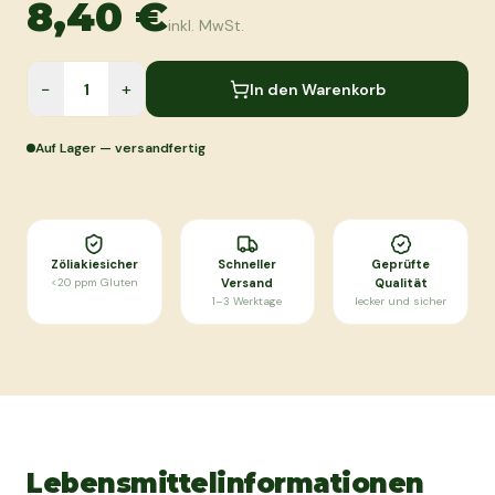
8,40 €
inkl. MwSt.
−
+
In den Warenkorb
Auf Lager — versandfertig
Zöliakiesicher
Schneller
Geprüfte
<20 ppm Gluten
Versand
Qualität
1–3 Werktage
lecker und sicher
Lebensmittelinformationen