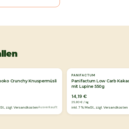
llen
Ausverkauft
PANIFACTUM
hoko Crunchy Knuspermüsli
Panifactum Low Carb Kakao
mit Lupine 550g
14,19 €
25,80 €
/
kg
t., zzgl. Versandkosten
Ausverkauft
inkl.
7
% MwSt., zzgl. Versandkosten