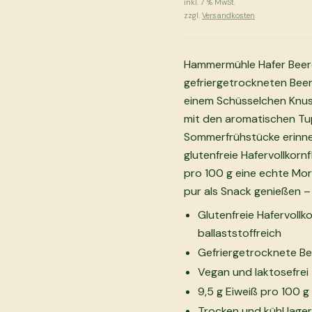
inkl.
7
% MwSt.
zzgl.
Versandkosten
Hammermühle Hafer Beere
gefriergetrockneten Beer
einem Schüsselchen Knusp
mit den aromatischen Tu
Sommerfrühstücke erinne
glutenfreie Hafervollkornf
pro 100 g eine echte Mor
pur als Snack genießen –
Glutenfreie Hafervollk
ballaststoffreich
Gefriergetrocknete B
Vegan und laktosefrei 
9,5 g Eiweiß pro 100 g
Trocken und kühl lager