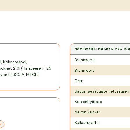
NÄHRWERTANGABEN PRO
10
Nährwertangaben pro
100 g
Brennwert
, Kokosraspel,
trocknet 2 % (Himbeeren 1,25
Brennwert
von EI, SOJA, MILCH,
Fett
davon gesättigte Fettsäuren
Kohlenhydrate
davon Zucker
Ballaststoffe
n