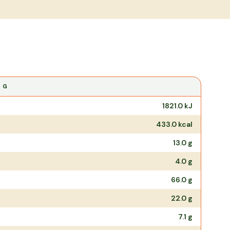
0 G
1821.0
kJ
433.0
kcal
13.0
g
4.0
g
66.0
g
22.0
g
7.1
g