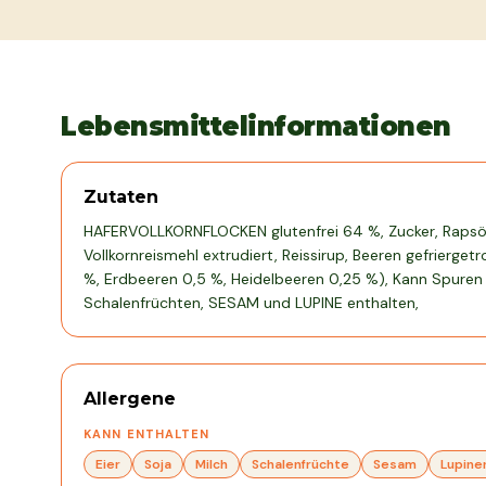
Lebensmittelinformationen
Zutaten
HAFERVOLLKORNFLOCKEN glutenfrei 64 %, Zucker, Rapsöl
Vollkornreismehl extrudiert, Reissirup, Beeren gefrierge
%, Erdbeeren 0,5 %, Heidelbeeren 0,25 %), Kann Spuren 
Schalenfrüchten, SESAM und LUPINE enthalten,
Allergene
KANN ENTHALTEN
Eier
Soja
Milch
Schalenfrüchte
Sesam
Lupine