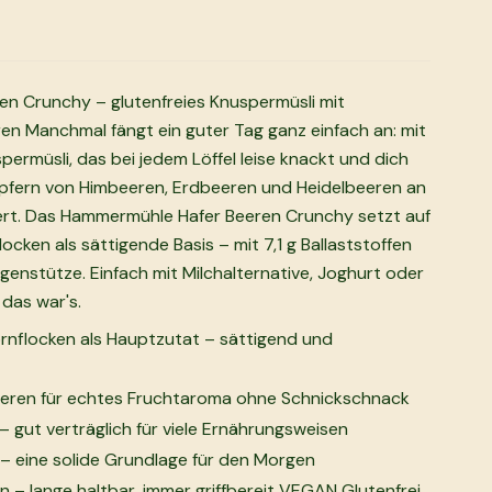
n Crunchy – glutenfreies Knuspermüsli mit
en Manchmal fängt ein guter Tag ganz einfach an: mit
ermüsli, das bei jedem Löffel leise knackt und dich
pfern von Himbeeren, Erdbeeren und Heidelbeeren an
rt. Das Hammermühle Hafer Beeren Crunchy setzt auf
locken als sättigende Basis – mit 7,1 g Ballaststoffen
genstütze. Einfach mit Milchalternative, Joghurt oder
 das war's.
ornflocken als Hauptzutat – sättigend und
eeren für echtes Fruchtaroma ohne Schnickschnack
– gut verträglich für viele Ernährungsweisen
 – eine solide Grundlage für den Morgen
n – lange haltbar, immer griffbereit VEGAN Glutenfrei