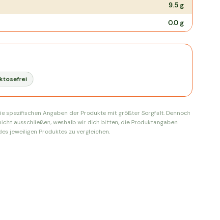
9.5
g
0.0
g
ktosefrei
ie spezifischen Angaben der Produkte mit größter Sorgfalt. Dennoch
nicht ausschließen, weshalb wir dich bitten, die Produktangaben
es jeweiligen Produktes zu vergleichen.