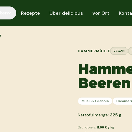
ken
Rezepte
Über delicious
vor Ort
Konta
g
HAMMERMÜHLE
VEGAN
Hamme
Beeren
Müsli & Granola
Hammer
Nettofüllmenge:
325
g
Grundpreis:
11,66 €
/
kg