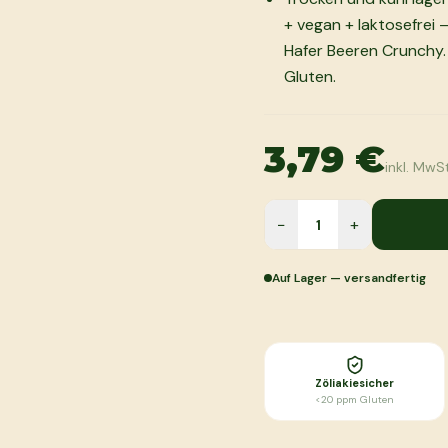
+ vegan + laktosefrei
Hafer Beeren Crunchy.
Gluten.
3,79 €
inkl. MwSt
−
+
Auf Lager — versandfertig
Zöliakiesicher
<20 ppm Gluten