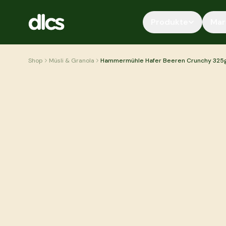
Zum Inhalt springen
Produkte
Mar
Shop
Müsli & Granola
Hammermühle Hafer Beeren Crunchy 325