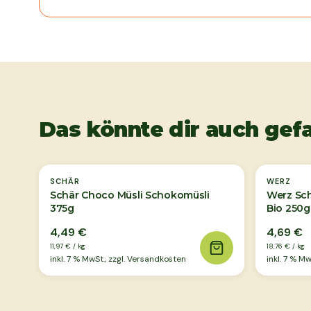
Das könnte dir auch gefa
SCHÄR
WERZ
Schär Choco Müsli Schokomüsli
Werz Sc
375g
Bio 250g
4,49 €
4,69 €
11,97 €
/
kg
18,76 €
/
kg
inkl.
7
% MwSt., zzgl. Versandkosten
inkl.
7
% MwS