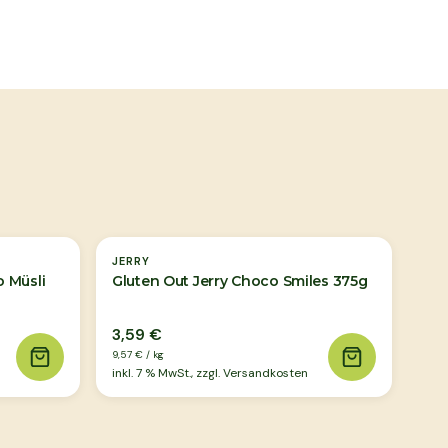
JERRY
 Müsli
Gluten Out Jerry Choco Smiles 375g
3,59 €
9,57 €
/
kg
inkl.
7
% MwSt., zzgl. Versandkosten