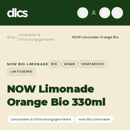
Zum Inhalt springen
Limonaden &
Shop
NOW Limonade Orange Bio
Erfrischungsgetränke
330ml
NOW BIO LIMONADE
BIO
VEGAN
VEGETARISCH
LAKTOSEFREI
NOW Limonade
Orange Bio 330ml
Limonaden & Erfrischungsgetränke
now Bio Limonade