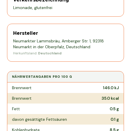
Limonade, glutenfrei
Hersteller
Neumarkter Lammsbräu, Amberger Str. 1, 92318
Neumarkt in der Oberpfalz, Deutschland
Herkunftsland:
Deutschland
NÄHRWERTANGABEN PRO
100 G
Nährwertangaben pro
100 g
Brennwert
146.0
kJ
Brennwert
35.0
kcal
Fett
0.5
g
davon gesättigte Fettsäuren
0.1
g
Kohlenhydrate
8.5
g