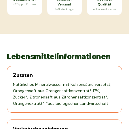
<20 ppm Gluten
Versand
Qualität
1–3 Werktage
lecker und sicher
Lebensmittelinformationen
Zutaten
Natürliches Mineralwasser mit Kohlensäure versetzt,
Orangensaft aus Orangensaftkonzentrat* 17%,
Zucker*, Zitronensaft aus Zitronensaftkonzentrat*,
Orangenextrakt* *aus biologischer Landwirtschaft
Verkehrsbezeichnung