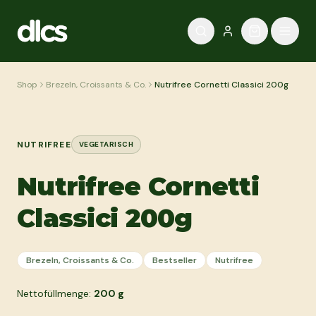
Zum Inhalt springen
Shop
Brezeln, Croissants & Co.
Nutrifree Cornetti Classici 200g
NUTRIFREE
VEGETARISCH
Nutrifree Cornetti
Classici 200g
Brezeln, Croissants & Co.
Bestseller
Nutrifree
Nettofüllmenge:
200
g