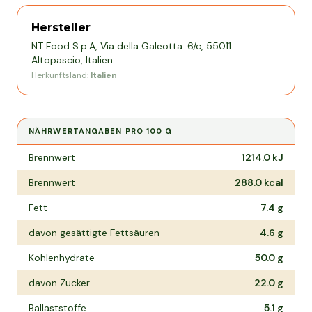
Hersteller
NT Food S.p.A, Via della Galeotta. 6/c, 55011
Altopascio, Italien
Herkunftsland:
Italien
NÄHRWERTANGABEN PRO
100 G
Nährwertangaben pro
100 g
Brennwert
1214.0
kJ
Brennwert
288.0
kcal
Fett
7.4
g
davon gesättigte Fettsäuren
4.6
g
Kohlenhydrate
50.0
g
davon Zucker
22.0
g
Ballaststoffe
5.1
g