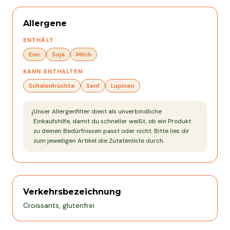
Allergene
ENTHÄLT
Eier
Soja
Milch
KANN ENTHALTEN
Schalenfrüchte
Senf
Lupinen
Unser Allergenfilter dient als unverbindliche
ℹ️
Einkaufshilfe, damit du schneller weißt, ob ein Produkt
zu deinen Bedürfnissen passt oder nicht. Bitte lies dir
zum jeweiligen Artikel die Zutatenliste durch.
Verkehrsbezeichnung
Croissants, glutenfrei