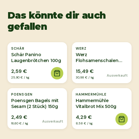
Das könnte dir auch
gefallen
Ausverkauft
SCHÄR
WERZ
Schär Panino
Werz
Laugenbrötchen 100g
Flohsamenschalen
Pulver Bio 500g
2,59 €
15,49 €
Ausverkauft
25,90 €
/
kg
30,98 €
/
kg
Ausverkauft
POENSGEN
HAMMERMÜHLE
Poensgen Bagels mit
Hammermühle
Sesam (2 Stück) 150g
Vitalbrot Mix 500g
2,49 €
4,29 €
Ausverkauft
16,60 €
/
kg
8,58 €
/
kg