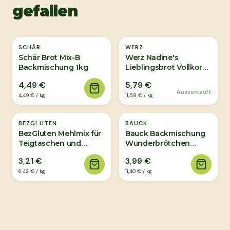
gefallen
Ausverkauft
SCHÄR
WERZ
Schär Brot Mix-B
Werz Nadine's
Backmischung 1kg
Lieblingsbrot Vollkorn-
Backmischung Bio
4,49 €
5,79 €
500g
Ausverkauft
4,49 €
/
kg
11,58 €
/
kg
BEZGLUTEN
BAUCK
BezGluten Mehlmix für
Bauck Backmischung
Teigtaschen und
Wunderbrötchen
Pfannkuchen 500g
Weltmeister Bio 350g
3,21 €
3,99 €
6,42 €
/
kg
11,40 €
/
kg