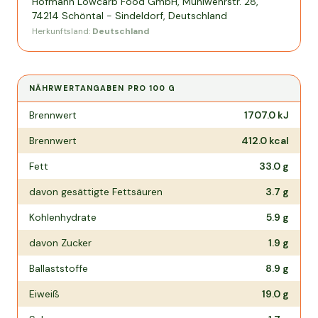
Hofmann Lowcarb Food GmbH, Mühlwehrstr. 28,
74214 Schöntal - Sindeldorf, Deutschland
Herkunftsland:
Deutschland
NÄHRWERTANGABEN PRO
100 G
Nährwertangaben pro
100 g
Brennwert
1707.0
kJ
Brennwert
412.0
kcal
Fett
33.0
g
davon gesättigte Fettsäuren
3.7
g
Kohlenhydrate
5.9
g
davon Zucker
1.9
g
Ballaststoffe
8.9
g
Eiweiß
19.0
g