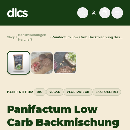
Zum Inhalt springen
Backmischungen
Shop
Panifactum Low Carb Backmischung das
Herzhaft
Nussige Bio 220g
PANIFACTUM
BIO
VEGAN
VEGETARISCH
LAKTOSEFREI
Panifactum Low
Carb Backmischung