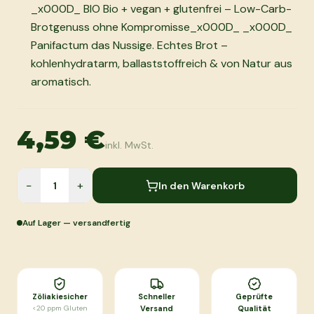
_x000D_ BIO Bio + vegan + glutenfrei – Low-Carb-
Brotgenuss ohne Kompromisse_x000D_ _x000D_
Panifactum das Nussige. Echtes Brot –
kohlenhydratarm, ballaststoffreich & von Natur aus
aromatisch.
4,59 €
inkl. MwSt.
−
+
In den Warenkorb
Auf Lager — versandfertig
Zöliakiesicher
Schneller
Geprüfte
<20 ppm Gluten
Versand
Qualität