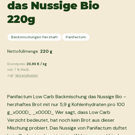
das Nussige Bio
220g
Backmischungen Herzhaft
Panifactum
Nettofüllmenge:
220
g
Grundpreis:
20,86 €
/
kg
inkl.
7
% MwSt.
zzgl.
Versandkosten
Panifactum Low Carb Backmischung das Nussige Bio –
herzhaftes Brot mit nur 5,9 g Kohlenhydraten pro 100
g_x000D_ _x000D_ Wer sagt, dass Low Carb
Verzicht bedeutet, hat noch kein Brot aus dieser
Mischung probiert. Das Nussige von Panifactum duftet