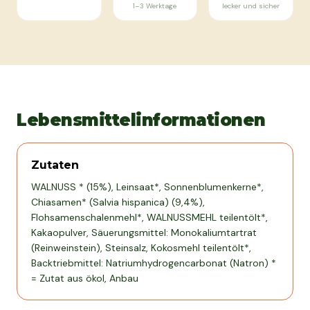
1–3 Werktage
lecker und sicher
Lebensmittelinformationen
Zutaten
WALNUSS * (15%), Leinsaat*, Sonnenblumenkerne*,
Chiasamen* (Salvia hispanica) (9,4%),
Flohsamenschalenmehl*, WALNUSSMEHL teilentölt*,
Kakaopulver, Säuerungsmittel: Monokaliumtartrat
(Reinweinstein), Steinsalz, Kokosmehl teilentölt*,
Backtriebmittel: Natriumhydrogencarbonat (Natron) *
= Zutat aus ökol, Anbau