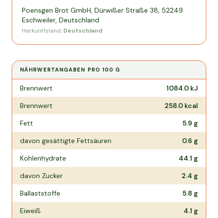
Poensgen Brot GmbH, Dürwißer Straße 38, 52249
Eschweiler, Deutschland
Herkunftsland:
Deutschland
NÄHRWERTANGABEN PRO
100 G
Nährwertangaben pro
100 g
Brennwert
1084.0
kJ
Brennwert
258.0
kcal
Fett
5.9
g
davon gesättigte Fettsäuren
0.6
g
Kohlenhydrate
44.1
g
davon Zucker
2.4
g
Ballaststoffe
5.8
g
Eiweiß
4.1
g