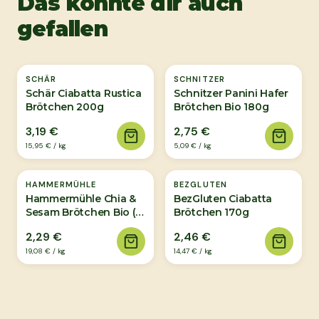
Das könnte dir auch
gefallen
SCHÄR
SCHNITZER
Schär Ciabatta Rustica
Schnitzer Panini Hafer
Brötchen 200g
Brötchen Bio 180g
3,19 €
2,75 €
15,95 €
/
kg
5,09 €
/
kg
HAMMERMÜHLE
BEZGLUTEN
Hammermühle Chia &
BezGluten Ciabatta
Sesam Brötchen Bio (2
Brötchen 170g
Stück) 120g
2,29 €
2,46 €
19,08 €
/
kg
14,47 €
/
kg