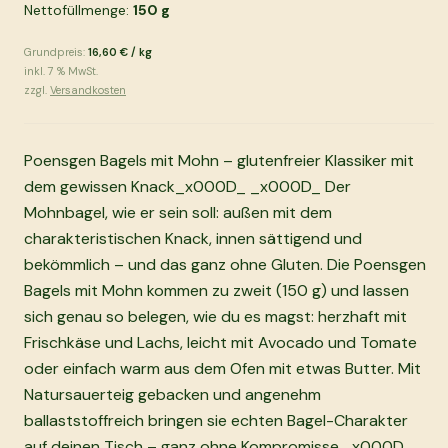
Nettofüllmenge:
150
g
Grundpreis:
16,60 €
/
kg
inkl.
7
% MwSt.
zzgl.
Versandkosten
Poensgen Bagels mit Mohn – glutenfreier Klassiker mit
dem gewissen Knack_x000D_ _x000D_ Der
Mohnbagel, wie er sein soll: außen mit dem
charakteristischen Knack, innen sättigend und
bekömmlich – und das ganz ohne Gluten. Die Poensgen
Bagels mit Mohn kommen zu zweit (150 g) und lassen
sich genau so belegen, wie du es magst: herzhaft mit
Frischkäse und Lachs, leicht mit Avocado und Tomate
oder einfach warm aus dem Ofen mit etwas Butter. Mit
Natursauerteig gebacken und angenehm
ballaststoffreich bringen sie echten Bagel-Charakter
auf deinen Tisch – ganz ohne Kompromisse._x000D_