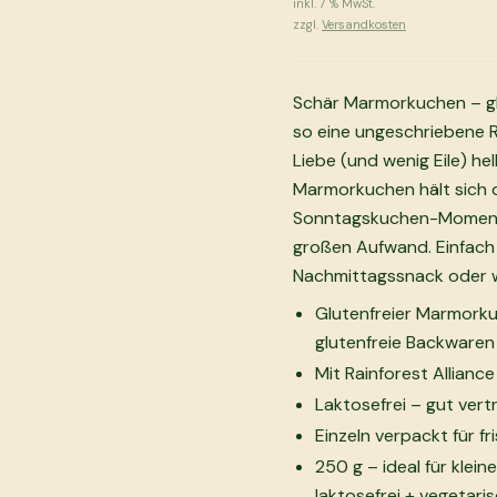
inkl.
7
% MwSt.
zzgl.
Versandkosten
Schär Marmorkuchen – glu
so eine ungeschriebene Re
Liebe (und wenig Eile) he
Marmorkuchen hält sich d
Sonntagskuchen-Moment d
großen Aufwand. Einfach 
Nachmittagssnack oder 
Glutenfreier Marmorku
glutenfreie Backwaren
Mit Rainforest Allianc
Laktosefrei – gut vert
Einzeln verpackt für 
250 g – ideal für klei
laktosefrei + vegetari