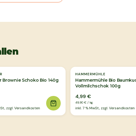
llen
R
HAMMERMÜHLE
r Brownie Schoko Bio 140g
Hammermühle Bio Baumkuc
Vollmilchschok 100g
4,99 €
49,90 €
/
kg
t., zzgl. Versandkosten
inkl.
7
% MwSt., zzgl. Versandkosten