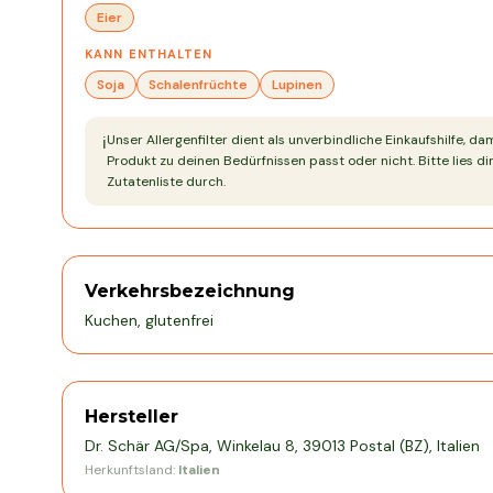
Eier
KANN ENTHALTEN
Soja
Schalenfrüchte
Lupinen
Unser Allergenfilter dient als unverbindliche Einkaufshilfe, da
ℹ️
Produkt zu deinen Bedürfnissen passt oder nicht. Bitte lies dir
Zutatenliste durch.
Verkehrsbezeichnung
Kuchen, glutenfrei
Hersteller
Dr. Schär AG/Spa, Winkelau 8, 39013 Postal (BZ), Italien
Herkunftsland:
Italien