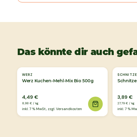
Das könnte dir auch gefa
WERZ
SCHNITZE
Werz Kuchen-Mehl-Mix Bio 500g
Schnitze
4,49 €
3,89 €
8,98 €
/
kg
27,79 €
/
kg
inkl.
7
% MwSt., zzgl. Versandkosten
inkl.
7
% MwS