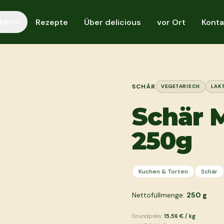
ken
Rezepte
Über delicious
vor Ort
Konta
SCHÄR
VEGETARISCH
LAK
Schär 
250g
Kuchen & Torten
Schär
Nettofüllmenge:
250
g
Grundpreis:
15,56 €
/
kg