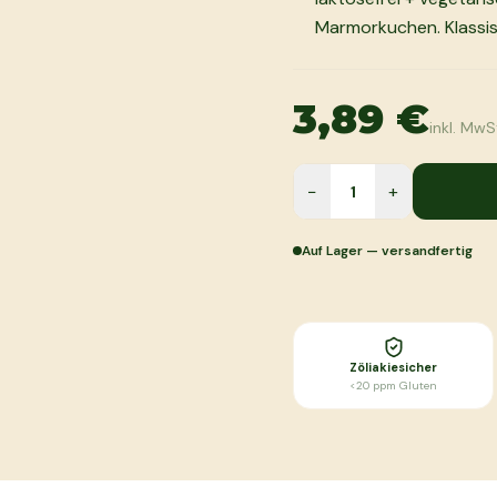
Marmorkuchen. Klassis
3,89 €
inkl. MwS
−
+
Auf Lager — versandfertig
Zöliakiesicher
<20 ppm Gluten