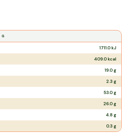
0 G
1711.0
kJ
409.0
kcal
19.0
g
2.3
g
53.0
g
26.0
g
4.8
g
0.3
g