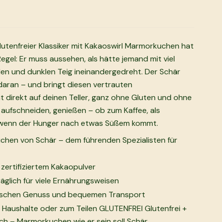
tenfreier Klassiker mit Kakaoswirl Marmorkuchen hat
gel: Er muss aussehen, als hätte jemand mit viel
llen und dunklen Teig ineinandergedreht. Der Schär
aran – und bringt diesen vertrauten
irekt auf deinen Teller, ganz ohne Gluten und ohne
aufschneiden, genießen – ob zum Kaffee, als
wenn der Hunger nach etwas Süßem kommt.
chen von Schär – dem führenden Spezialisten für
e zertifiziertem Kakaopulver
räglich für viele Ernährungsweisen
frischen Genuss und bequemen Transport
ne Haushalte oder zum Teilen GLUTENFREI Glutenfrei +
sch – Marmorkuchen wie er sein soll Schär