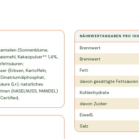
NÄHRWERTANGABEN PRO
10
Nährwertangaben pro
100 g
Brennwert
tsanteilen (Sonnenblume,
Maismehl, Kakaopulver** 1,4%,
Brennwert
efettsäuren;
Fett
ser (Erbsen, Kartoffeln,
: Dinatriumdiphosphat,
davon gesättigte Fettsäuren
ure (L+); natürliches
üchten (HASELNUSS, MANDEL)
Kohlenhydrate
Certified,
davon Zucker
Eiweiß
Salz