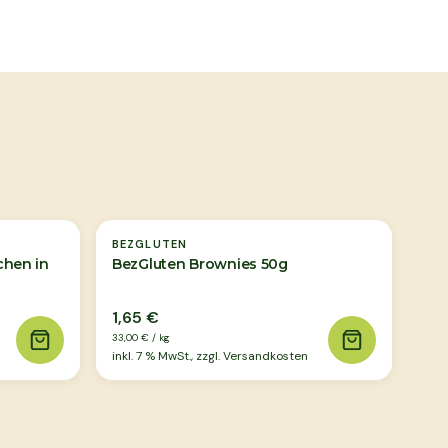
BEZGLUTEN
hen in
BezGluten Brownies 50g
1,65 €
33,00 €
/
kg
inkl.
7
% MwSt., zzgl. Versandkosten