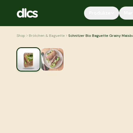
Zum Inhalt springen
Produkte
Mar
Shop
Brötchen & Baguette
Schnitzer Bio Baguette Grainy Mais