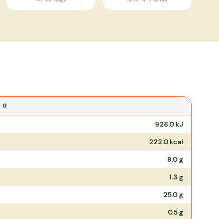
0 G
928.0
kJ
222.0
kcal
9.0
g
1.3
g
25.0
g
0.5
g