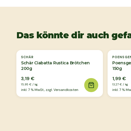
Das könnte dir auch gefa
SCHÄR
POENSGE
Schär Ciabatta Rustica Brötchen
Poensgen
200g
150g
3,19 €
1,99 €
15,95 €
/
kg
13,27 €
/
kg
inkl.
7
% MwSt., zzgl. Versandkosten
inkl.
7
% MwS