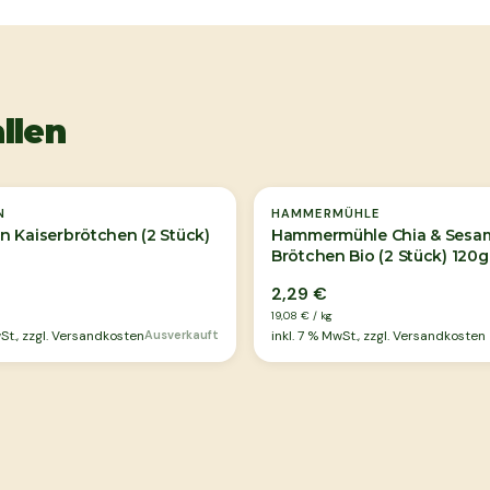
llen
Ausverkauft
N
HAMMERMÜHLE
 Kaiserbrötchen (2 Stück)
Hammermühle Chia & Sesa
Brötchen Bio (2 Stück) 120g
2,29 €
19,08 €
/
kg
t., zzgl. Versandkosten
Ausverkauft
inkl.
7
% MwSt., zzgl. Versandkosten