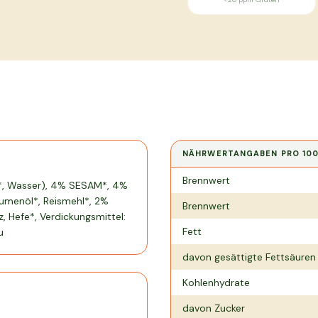
NÄHRWERTANGABEN PRO
10
Nährwertangaben pro
100 g
Brennwert
l*, Wasser), 4% SESAM*, 4%
umenöl*, Reismehl*, 2%
Brennwert
, Hefe*, Verdickungsmittel:
Fett
u
davon gesättigte Fettsäuren
Kohlenhydrate
davon Zucker