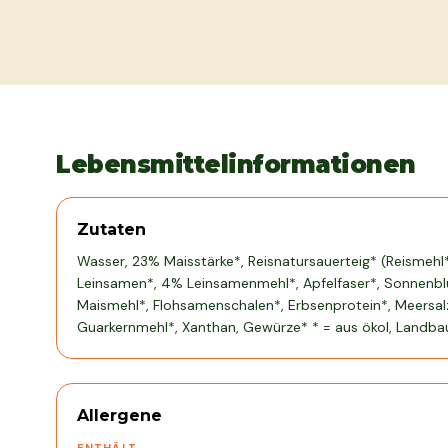
Lebensmittelinformationen
Zutaten
Wasser, 23% Maisstärke*, Reisnatursauerteig* (Reismeh
Leinsamen*, 4% Leinsamenmehl*, Apfelfaser*, Sonnenbl
Maismehl*, Flohsamenschalen*, Erbsenprotein*, Meersalz
Guarkernmehl*, Xanthan, Gewürze* * = aus ökol, Landba
Allergene