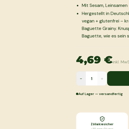
Mit Sesam, Leinsamen 
Hergestellt in Deutsch
vegan + glutenfrei – 
Baguette Grainy. Knus
Baguette, wie es sein so
4,69 €
inkl. MwS
−
+
Auf Lager — versandfertig
Zöliakiesicher
<20 ppm Gluten