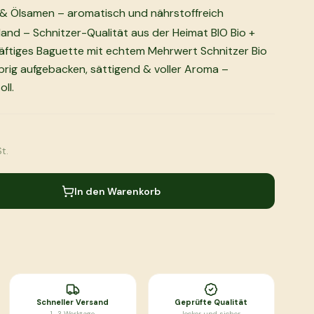
& Ölsamen – aromatisch und nährstoffreich
land – Schnitzer-Qualität aus der Heimat BIO Bio +
kräftiges Baguette mit echtem Mehrwert Schnitzer Bio
prig aufgebacken, sättigend & voller Aroma –
ll.
t.
In den Warenkorb
Schneller Versand
Geprüfte Qualität
1–3 Werktage
lecker und sicher