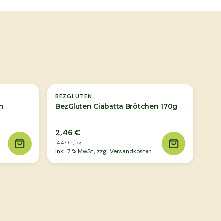
BEZGLUTEN
m
BezGluten Ciabatta Brötchen 170g
2,46 €
14,47 €
/
kg
inkl.
7
% MwSt., zzgl. Versandkosten