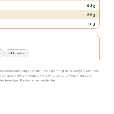
9.3
g
5.6
g
1.0
g
h
Laktosefrei
ie spezifischen Angaben der Produkte mit größter Sorgfalt. Dennoch
nicht ausschließen, weshalb wir dich bitten, die Produktangaben
es jeweiligen Produktes zu vergleichen.