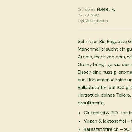
Grundpreis:
14,66 €
/
kg
inkl.
7
% MwSt.
zzgl.
Versandkosten
Schnitzer Bio Baguette G
Manchmal braucht ein gu
Aroma, mehr von dem, wa
Grainy bringt genau das
Bissen eine nussig-aroma
aus Flohsamenschalen und 
Ballaststoffen auf 100 g 
Herzstück deines Tellers,
draufkommt.
Glutenfrei & BIO-zerti
Vegan & laktosefrei – f
Ballaststoffreich – 9,3