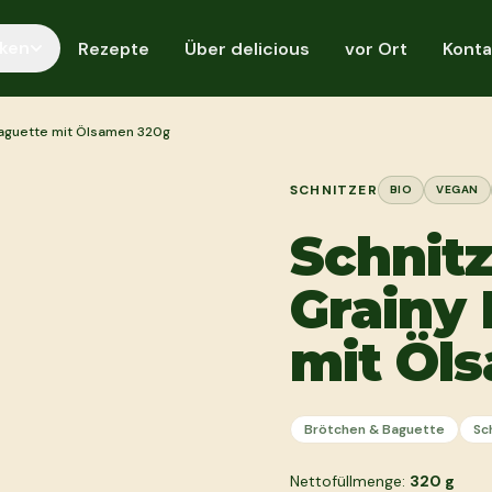
ken
Rezepte
Über delicious
vor Ort
Konta
baguette mit Ölsamen 320g
SCHNITZER
BIO
VEGAN
Schnitz
Grainy
mit Öl
Brötchen & Baguette
Sc
Nettofüllmenge:
320
g