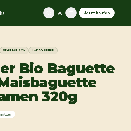
kt
Jetzt kaufen
VEGETARISCH
LAKTOSEFREI
er Bio Baguette
 Maisbaguette
samen 320g
hnitzer