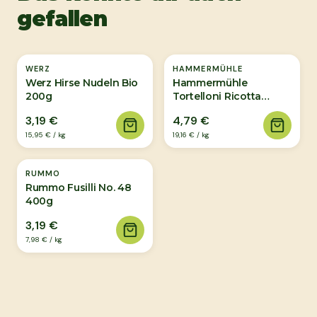
gefallen
WERZ
HAMMERMÜHLE
Werz Hirse Nudeln Bio
Hammermühle
200g
Tortelloni Ricotta
&amp; Spinat 250g
3,19 €
4,79 €
15,95 €
/
kg
19,16 €
/
kg
RUMMO
Rummo Fusilli No. 48
400g
3,19 €
7,98 €
/
kg