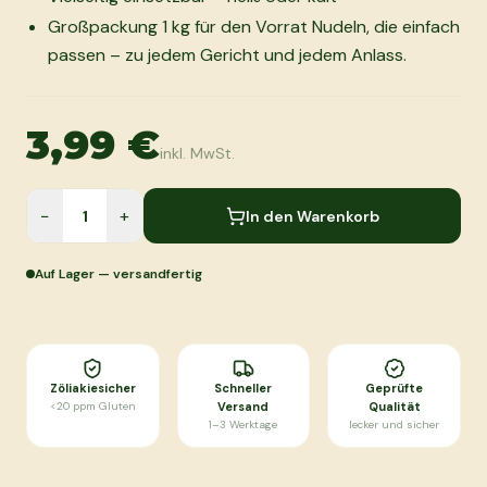
Großpackung 1 kg für den Vorrat Nudeln, die einfach
passen – zu jedem Gericht und jedem Anlass.
3,99 €
inkl. MwSt.
−
+
In den Warenkorb
Auf Lager — versandfertig
Zöliakiesicher
Schneller
Geprüfte
<20 ppm Gluten
Versand
Qualität
1–3 Werktage
lecker und sicher