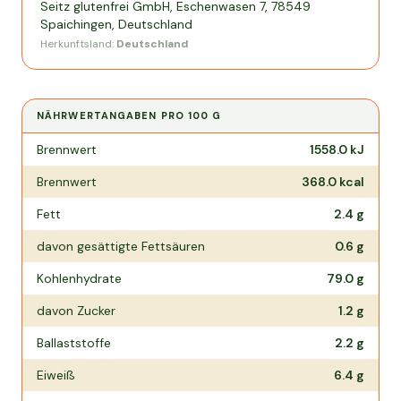
Seitz glutenfrei GmbH, Eschenwasen 7, 78549
Spaichingen, Deutschland
Herkunftsland:
Deutschland
NÄHRWERTANGABEN PRO
100 G
Nährwertangaben pro
100 g
Brennwert
1558.0
kJ
Brennwert
368.0
kcal
Fett
2.4
g
davon gesättigte Fettsäuren
0.6
g
Kohlenhydrate
79.0
g
davon Zucker
1.2
g
Ballaststoffe
2.2
g
Eiweiß
6.4
g