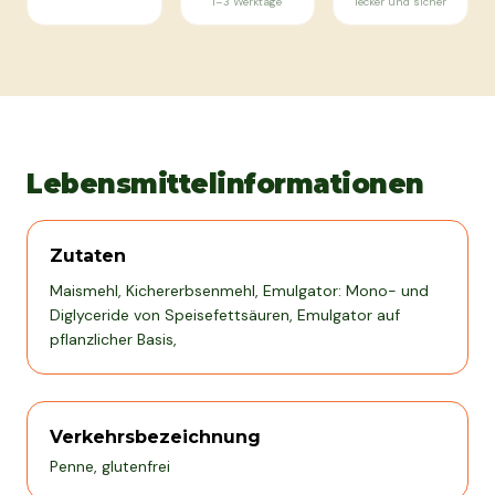
1–3 Werktage
lecker und sicher
Lebensmittelinformationen
Zutaten
Maismehl, Kichererbsenmehl, Emulgator: Mono- und
Diglyceride von Speisefettsäuren, Emulgator auf
pflanzlicher Basis,
Verkehrsbezeichnung
Penne, glutenfrei