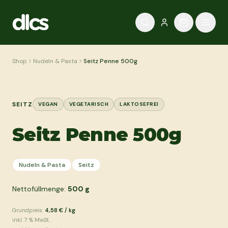
Zum Inhalt springen
Shop
Nudeln & Pasta
Seitz Penne 500g
SEITZ
VEGAN
VEGETARISCH
LAKTOSEFREI
Seitz Penne 500g
Nudeln & Pasta
Seitz
Nettofüllmenge:
500
g
Grundpreis:
4,58 €
/
kg
inkl.
7
% MwSt.