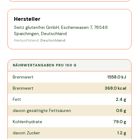
Hersteller
Seitz glutenfrei GmbH, Eschenwasen 7, 78549
Spaichingen, Deutschland
Herkunftsland:
Deutschland
NÄHRWERTANGABEN PRO
100 G
Nährwertangaben pro
100 g
Brennwert
1558.0
kJ
Brennwert
368.0
kcal
Fett
2.4
g
davon gesättigte Fettsäuren
0.6
g
Kohlenhydrate
79.0
g
davon Zucker
1.2
g