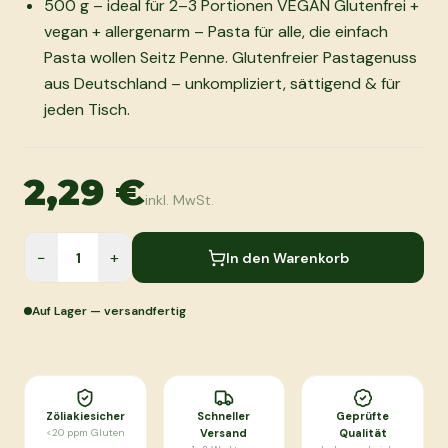
500 g – ideal für 2–3 Portionen VEGAN Glutenfrei +
vegan + allergenarm – Pasta für alle, die einfach
Pasta wollen Seitz Penne. Glutenfreier Pastagenuss
aus Deutschland – unkompliziert, sättigend & für
jeden Tisch.
2,29 €
inkl. MwSt.
−
+
In den Warenkorb
Auf Lager — versandfertig
Zöliakiesicher
Schneller
Geprüfte
<20 ppm Gluten
Versand
Qualität