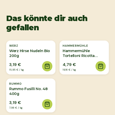
Das könnte dir auch
gefallen
WERZ
HAMMERMÜHLE
Werz Hirse Nudeln Bio
Hammermühle
200g
Tortelloni Ricotta
&amp; Spinat 250g
3,19 €
4,79 €
15,95 €
/
kg
19,16 €
/
kg
RUMMO
Rummo Fusilli No. 48
400g
3,19 €
7,98 €
/
kg