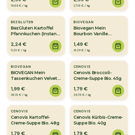
18,69 €
/
kg
27,18 €
/
kg
BEZGLUTEN
BIOVEGAN
BezGluten Kartoffel
Biovegan Mein
Pfannkuchen (Instant)
Bourbon Vanille
200g
Pudding Bio 36g
2,24 €
1,49 €
11,20 €
/
kg
41,39 €
/
kg
BIOVEGAN
CENOVIS
BIOVEGAN Mein
Cenovis Broccoli-
Tassenkuchen Velvet
Creme-Suppe Bio. 45g
Love Bio 55g
1,99 €
1,79 €
36,18 €
/
kg
39,78 €
/
kg
CENOVIS
CENOVIS
Cenovis Kartoffel-
Cenovis Kürbis-Creme-
Creme-Suppe Bio. 48g
Suppe Bio. 40g
1,79 €
1,79 €