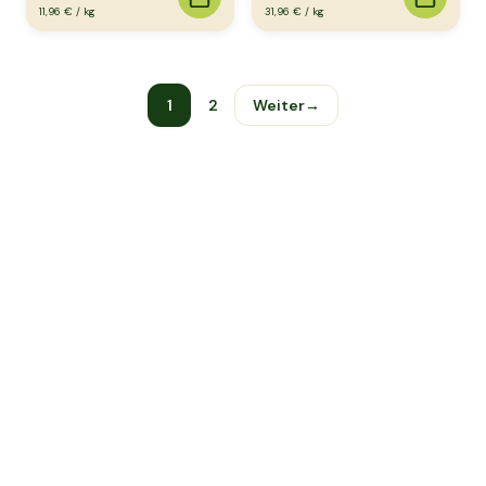
11,96 €
/
kg
31,96 €
/
kg
1
2
Weiter
→