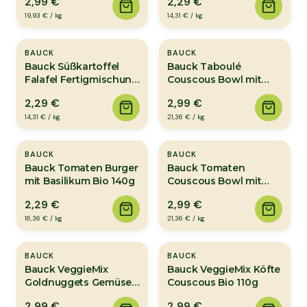
2,99 €
2,29 €
19,93 €
/
kg
14,31 €
/
kg
BAUCK
BAUCK
Bauck Süßkartoffel
Bauck Taboulé
Falafel Fertigmischung
Couscous Bowl mit
Bio 160g
Minze Fertigmischung
2,29 €
2,99 €
Bio 140g
14,31 €
/
kg
21,36 €
/
kg
BAUCK
BAUCK
Bauck Tomaten Burger
Bauck Tomaten
mit Basilikum Bio 140g
Couscous Bowl mit
Basilikum
2,29 €
2,99 €
Fertigmischung Bio
16,36 €
/
kg
140g
21,36 €
/
kg
BAUCK
BAUCK
Bauck VeggieMix
Bauck VeggieMix Köfte
Goldnuggets Gemüse
Couscous Bio 110g
Bio 160g
2,99 €
2,99 €