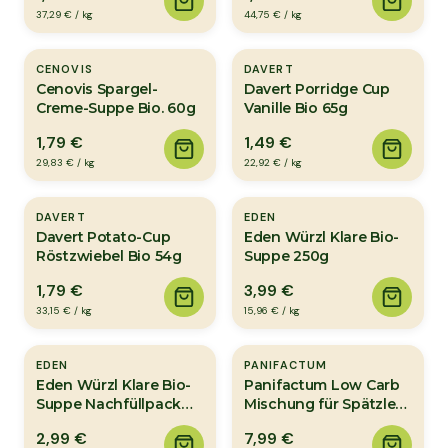
37,29 €
/
kg
44,75 €
/
kg
CENOVIS
DAVERT
Cenovis Spargel-
Davert Porridge Cup
Creme-Suppe Bio. 60g
Vanille Bio 65g
1,79 €
1,49 €
29,83 €
/
kg
22,92 €
/
kg
DAVERT
EDEN
Davert Potato-Cup
Eden Würzl Klare Bio-
Röstzwiebel Bio 54g
Suppe 250g
1,79 €
3,99 €
33,15 €
/
kg
15,96 €
/
kg
EDEN
PANIFACTUM
Eden Würzl Klare Bio-
Panifactum Low Carb
Suppe Nachfüllpack
Mischung für Spätzle
250g
Bio 250g
2,99 €
7,99 €